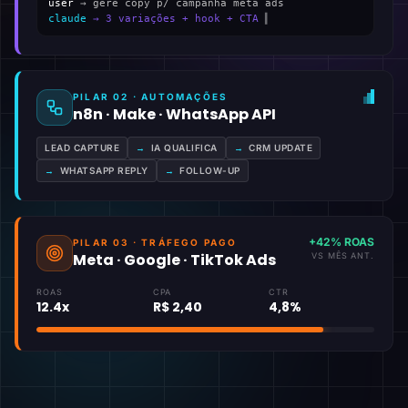
user
→ gere copy p/ campanha meta ads
claude
→ 3 variações + hook + CTA
▍
PILAR 02 · AUTOMAÇÕES
n8n · Make · WhatsApp API
LEAD CAPTURE
→
IA QUALIFICA
→
CRM UPDATE
→
WHATSAPP REPLY
→
FOLLOW-UP
+42% ROAS
PILAR 03 · TRÁFEGO PAGO
Meta · Google · TikTok Ads
VS MÊS ANT.
ROAS
CPA
CTR
12.4x
R$ 2,40
4,8%