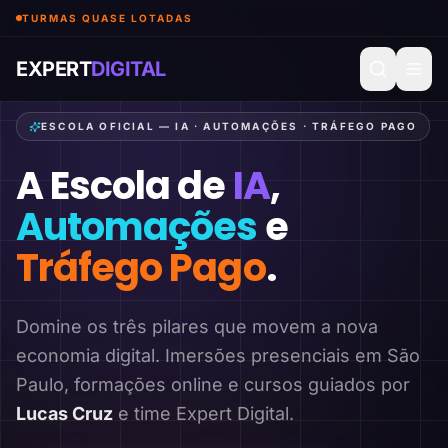
TURMAS QUASE LOTADAS
EXPERT
DIGITAL
ESCOLA OFICIAL — IA · AUTOMAÇÕES · TRÁFEGO PAGO
A Escola de
IA
,
Automações
e
Tráfego Pago
.
Domine os três pilares que movem a nova
economia digital. Imersões presenciais em São
Paulo, formações online e cursos guiados por
Lucas Cruz
e time Expert Digital.