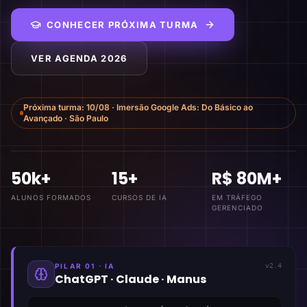
CONHECER PRÓXIMA TURMA
VER AGENDA 2026
Próxima turma:
10/08
·
Imersão Google Ads: Do Básico ao
Avançado
·
São Paulo
50k+
15+
R$ 80M+
ALUNOS FORMADOS
CURSOS DE IA
EM TRÁFEGO
GERENCIADO
PILAR 01 · IA
v2.4
ChatGPT · Claude · Manus