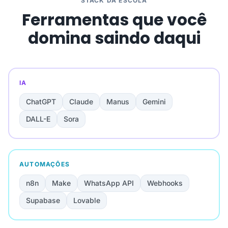
STACK DA ESCOLA
Ferramentas que você
domina saindo daqui
IA
ChatGPT
Claude
Manus
Gemini
DALL-E
Sora
AUTOMAÇÕES
n8n
Make
WhatsApp API
Webhooks
Supabase
Lovable