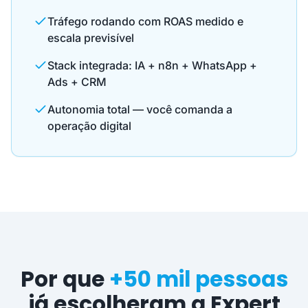
Tráfego rodando com ROAS medido e
escala previsível
Stack integrada: IA + n8n + WhatsApp +
Ads + CRM
Autonomia total — você comanda a
operação digital
Por que
+50 mil pessoas
já escolheram a Expert