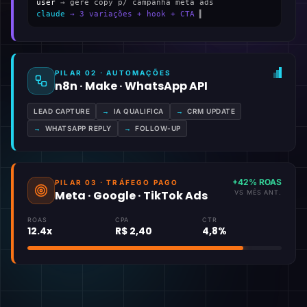
user
→ gere copy p/ campanha meta ads
claude
→ 3 variações + hook + CTA
▍
PILAR 02 · AUTOMAÇÕES
n8n · Make · WhatsApp API
LEAD CAPTURE
→
IA QUALIFICA
→
CRM UPDATE
→
WHATSAPP REPLY
→
FOLLOW-UP
+42% ROAS
PILAR 03 · TRÁFEGO PAGO
Meta · Google · TikTok Ads
VS MÊS ANT.
ROAS
CPA
CTR
12.4x
R$ 2,40
4,8%