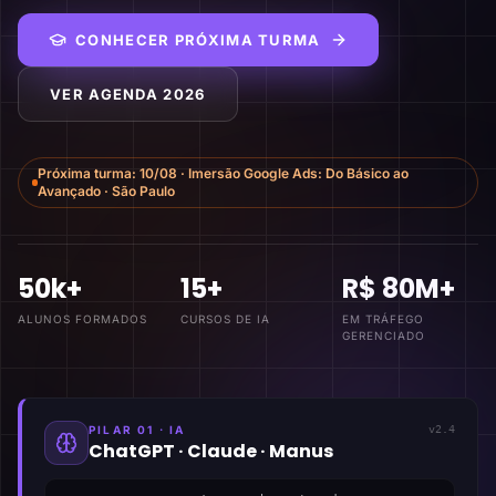
CONHECER PRÓXIMA TURMA
VER AGENDA 2026
Próxima turma:
10/08
·
Imersão Google Ads: Do Básico ao
Avançado
·
São Paulo
50k+
15+
R$ 80M+
ALUNOS FORMADOS
CURSOS DE IA
EM TRÁFEGO
GERENCIADO
PILAR 01 · IA
v2.4
ChatGPT · Claude · Manus