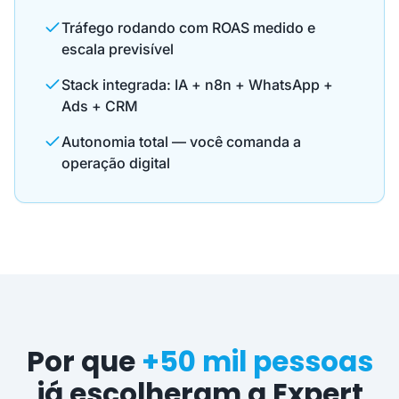
Tráfego rodando com ROAS medido e
escala previsível
Stack integrada: IA + n8n + WhatsApp +
Ads + CRM
Autonomia total — você comanda a
operação digital
Por que
+50 mil pessoas
já escolheram a Expert