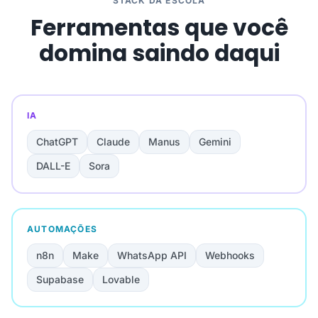
STACK DA ESCOLA
Ferramentas que você
domina saindo daqui
IA
ChatGPT
Claude
Manus
Gemini
DALL-E
Sora
AUTOMAÇÕES
n8n
Make
WhatsApp API
Webhooks
Supabase
Lovable