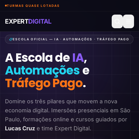
TURMAS QUASE LOTADAS
EXPERT
DIGITAL
ESCOLA OFICIAL — IA · AUTOMAÇÕES · TRÁFEGO PAGO
A Escola de
IA
,
Automações
e
Tráfego Pago
.
Domine os três pilares que movem a nova
economia digital. Imersões presenciais em São
Paulo, formações online e cursos guiados por
Lucas Cruz
e time Expert Digital.