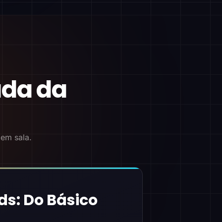
ada da
 em sala.
ds: Do Básico