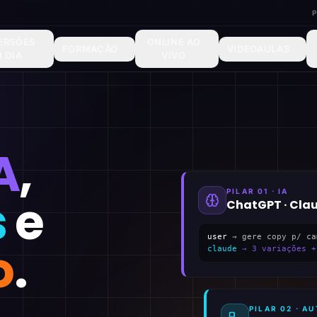
ERSÕES
ONLINE AO
FORMAÇÃO
VIDEOAULAS
1 DIA
VIVO
A
,
PILAR 01 · IA
s
e
ChatGPT · Cla
user
→ gere copy p/ ca
o
.
claude
→ 3 variações +
PILAR 02 · 