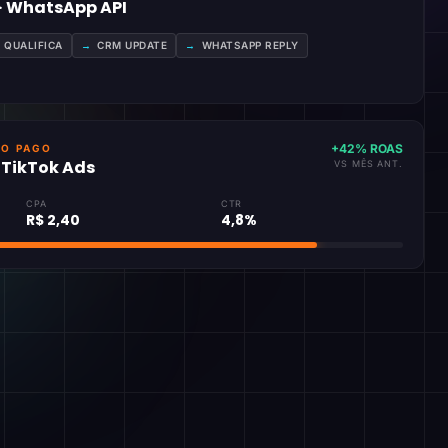
 · WhatsApp API
A QUALIFICA
→
CRM UPDATE
→
WHATSAPP REPLY
+42% ROAS
GO PAGO
· TikTok Ads
VS MÊS ANT.
CPA
CTR
R$ 2,40
4,8%