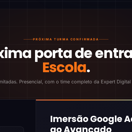
PRÓXIMA TURMA CONFIRMADA
xima porta de entr
Escola
.
mitadas. Presencial, com o time completo da Expert Digital
Imersão Google A
ao Avançado