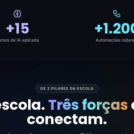
+15
+1.20
rsos de IA aplicada
Automações rodan
OS 3 PILARES DA ESCOLA
scola.
Três forças
conectam.