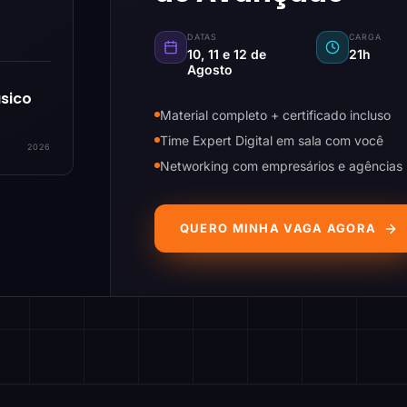
DATAS
CARGA
10, 11 e 12 de
21h
Agosto
sico
Material completo + certificado incluso
Time Expert Digital em sala com você
2026
Networking com empresários e agências
QUERO MINHA VAGA AGORA