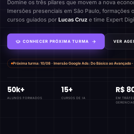
Domine os três pilares que movem a nova economi
Imersões presenciais em São Paulo, formações o
cursos guiados por
Lucas Cruz
e time Expert Digi
CONHECER PRÓXIMA TURMA
VER AGE
Próxima turma:
10/08
·
Imersão Google Ads: Do Básico ao Avançado
·
50k+
15+
R$ 8
ALUNOS FORMADOS
CURSOS DE IA
EM TRÁFE
GERENCIA