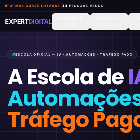
TURMAS QUASE LOTADAS
|
44
PESSOAS VENDO
IMERSÕES 3
IMERSÕES 2
IM
EXPERT
DIGITAL
DIAS
DIAS
ESCOLA OFICIAL — IA · AUTOMAÇÕES · TRÁFEGO PAGO
A Escola de
I
Automaçõe
Tráfego Pag