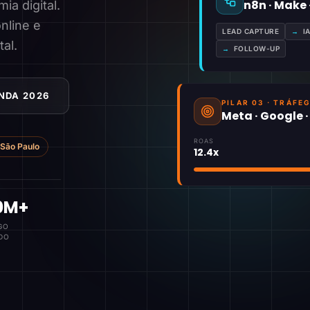
n8n · Make
a digital.
nline e
LEAD CAPTURE
→
I
tal.
→
FOLLOW-UP
NDA 2026
PILAR 03 · TRÁFE
Meta · Google 
ROAS
São Paulo
12.4x
0M+
GO
DO