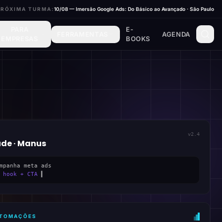
PRÓXIMA TURMA:
10/08 — Imersão Google Ads: Do Básico ao Avançado · São Paulo
PARA
E-
FERRAMENTAS
AGENDA
EMPRESAS
BOOKS
v2.4
ude · Manus
mpanha meta ads
 hook + CTA
▍
AUTOMAÇÕES