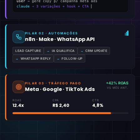
user
→ gere copy p/ campanha meta ads
claude
→ 3 variações + hook + CTA
▍
PILAR 02 · AUTOMAÇÕES
n8n · Make · WhatsApp API
LEAD CAPTURE
→
IA QUALIFICA
→
CRM UPDATE
→
WHATSAPP REPLY
→
FOLLOW-UP
+42% ROAS
PILAR 03 · TRÁFEGO PAGO
Meta · Google · TikTok Ads
VS MÊS ANT.
ROAS
CPA
CTR
12.4x
R$ 2,40
4,8%