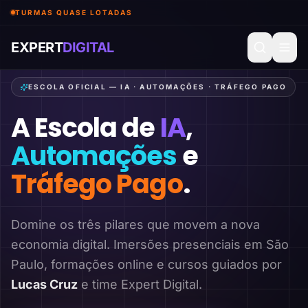
TURMAS QUASE LOTADAS
EXPERT
DIGITAL
ESCOLA OFICIAL — IA · AUTOMAÇÕES · TRÁFEGO PAGO
A Escola de
IA
,
Automações
e
Tráfego Pago
.
Domine os três pilares que movem a nova
economia digital. Imersões presenciais em São
Paulo, formações online e cursos guiados por
Lucas Cruz
e time Expert Digital.