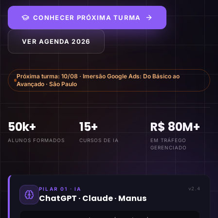
CONHECER PRÓXIMA TURMA
VER AGENDA 2026
Próxima turma:
10/08
·
Imersão Google Ads: Do Básico ao
Avançado
·
São Paulo
50k+
15+
R$ 80M+
ALUNOS FORMADOS
CURSOS DE IA
EM TRÁFEGO
GERENCIADO
PILAR 01 · IA
v2.4
ChatGPT · Claude · Manus