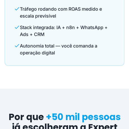
Tráfego rodando com ROAS medido e
escala previsível
Stack integrada: IA + n8n + WhatsApp +
Ads + CRM
Autonomia total — você comanda a
operação digital
Por que
+50 mil pessoas
já escolheram a Expert