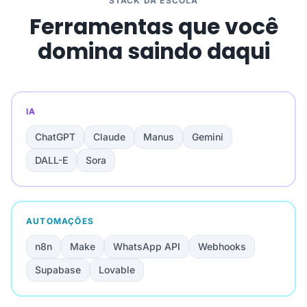
STACK DA ESCOLA
Ferramentas que você
domina saindo daqui
IA
ChatGPT
Claude
Manus
Gemini
DALL-E
Sora
AUTOMAÇÕES
n8n
Make
WhatsApp API
Webhooks
Supabase
Lovable