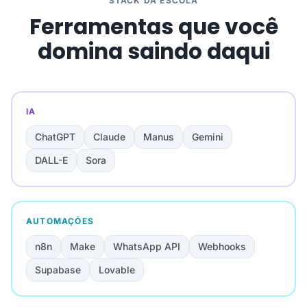
STACK DA ESCOLA
Ferramentas que você
domina saindo daqui
IA
ChatGPT
Claude
Manus
Gemini
DALL-E
Sora
AUTOMAÇÕES
n8n
Make
WhatsApp API
Webhooks
Supabase
Lovable