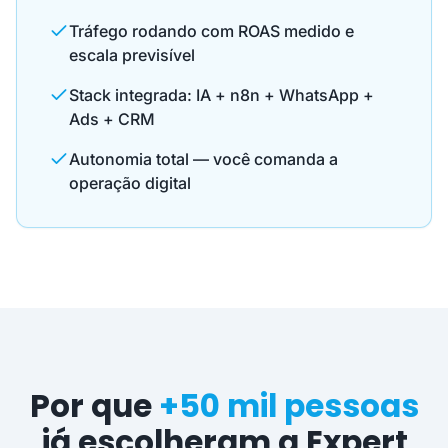
Tráfego rodando com ROAS medido e
escala previsível
Stack integrada: IA + n8n + WhatsApp +
Ads + CRM
Autonomia total — você comanda a
operação digital
Por que
+50 mil pessoas
já escolheram a Expert