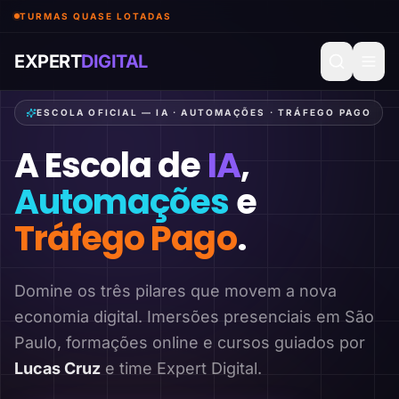
TURMAS QUASE LOTADAS
EXPERT
DIGITAL
ESCOLA OFICIAL — IA · AUTOMAÇÕES · TRÁFEGO PAGO
A Escola de
IA
,
Automações
e
Tráfego Pago
.
Domine os três pilares que movem a nova
economia digital. Imersões presenciais em São
Paulo, formações online e cursos guiados por
Lucas Cruz
e time Expert Digital.