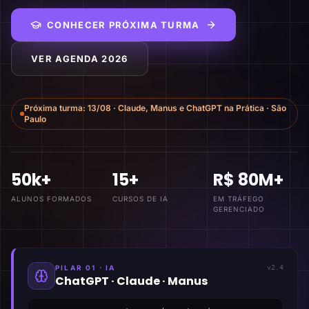
CONHECER PRÓXIMA TURMA
VER AGENDA 2026
Próxima turma:
13/08
·
Claude, Manus e ChatGPT na Prática
·
São
Paulo
50k+
15+
R$ 80M+
ALUNOS FORMADOS
CURSOS DE IA
EM TRÁFEGO
GERENCIADO
PILAR 01 · IA
v2.4
ChatGPT · Claude · Manus