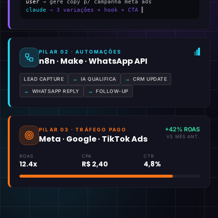
user
→ gere copy p/ campanha meta ads
claude
→ 3 variações + hook + CTA
▍
PILAR 02 · AUTOMAÇÕES
n8n · Make · WhatsApp API
LEAD CAPTURE
→
IA QUALIFICA
→
CRM UPDATE
→
WHATSAPP REPLY
→
FOLLOW-UP
+42% ROAS
PILAR 03 · TRÁFEGO PAGO
Meta · Google · TikTok Ads
VS MÊS ANT.
ROAS
CPA
CTR
12.4x
R$ 2,40
4,8%