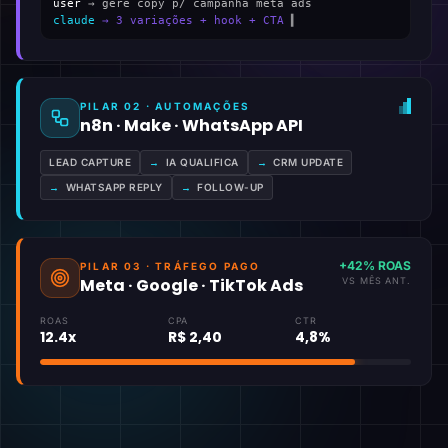
user
→ gere copy p/ campanha meta ads
claude
→ 3 variações + hook + CTA
▍
PILAR 02 · AUTOMAÇÕES
n8n · Make · WhatsApp API
LEAD CAPTURE
→
IA QUALIFICA
→
CRM UPDATE
→
WHATSAPP REPLY
→
FOLLOW-UP
+42% ROAS
PILAR 03 · TRÁFEGO PAGO
Meta · Google · TikTok Ads
VS MÊS ANT.
ROAS
CPA
CTR
12.4x
R$ 2,40
4,8%