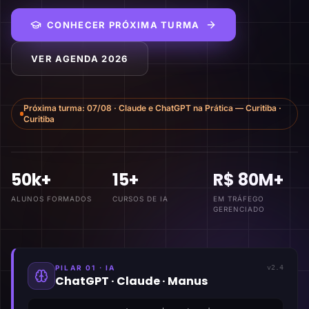
CONHECER PRÓXIMA TURMA
VER AGENDA 2026
Próxima turma:
07/08
·
Claude e ChatGPT na Prática — Curitiba
·
Curitiba
50k+
15+
R$ 80M+
ALUNOS FORMADOS
CURSOS DE IA
EM TRÁFEGO
GERENCIADO
PILAR 01 · IA
v2.4
ChatGPT · Claude · Manus