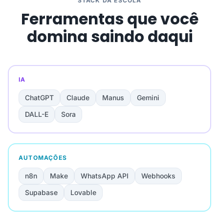
STACK DA ESCOLA
Ferramentas que você
domina saindo daqui
IA
ChatGPT
Claude
Manus
Gemini
DALL-E
Sora
AUTOMAÇÕES
n8n
Make
WhatsApp API
Webhooks
Supabase
Lovable