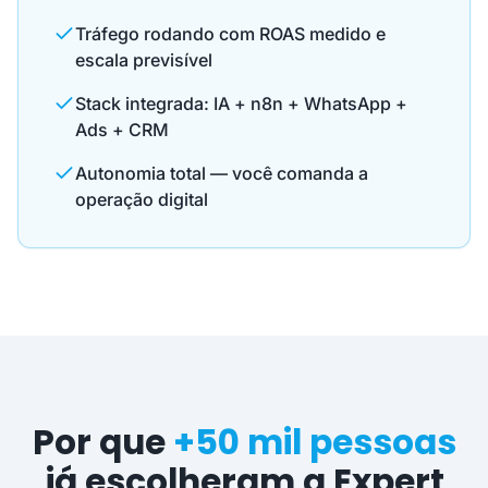
Tráfego rodando com ROAS medido e
escala previsível
Stack integrada: IA + n8n + WhatsApp +
Ads + CRM
Autonomia total — você comanda a
operação digital
Por que
+50 mil pessoas
já escolheram a Expert