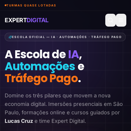
TURMAS QUASE LOTADAS
EXPERT
DIGITAL
ESCOLA OFICIAL — IA · AUTOMAÇÕES · TRÁFEGO PAGO
A Escola de
IA
,
Automações
e
Tráfego Pago
.
Domine os três pilares que movem a nova
economia digital. Imersões presenciais em São
Paulo, formações online e cursos guiados por
Lucas Cruz
e time Expert Digital.