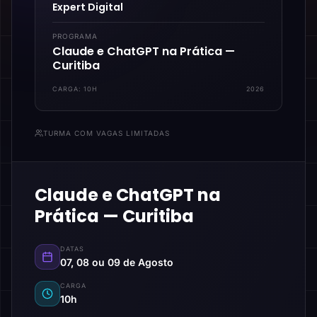
Expert Digital
PROGRAMA
Claude e ChatGPT na Prática —
Curitiba
CARGA:
10H
2026
TURMA COM VAGAS LIMITADAS
Claude e ChatGPT na
Prática — Curitiba
DATAS
07, 08 ou 09 de Agosto
CARGA
10h