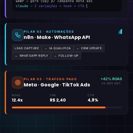
user
→ gere copy p/ campanha meta ads
claude
→ 3 variações + hook + CTA
▍
PILAR 02 · AUTOMAÇÕES
n8n · Make · WhatsApp API
LEAD CAPTURE
→
IA QUALIFICA
→
CRM UPDATE
→
WHATSAPP REPLY
→
FOLLOW-UP
+42% ROAS
PILAR 03 · TRÁFEGO PAGO
Meta · Google · TikTok Ads
VS MÊS ANT.
ROAS
CPA
CTR
12.4x
R$ 2,40
4,8%