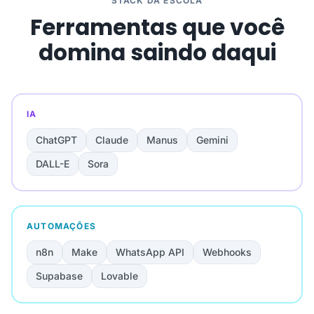
STACK DA ESCOLA
Ferramentas que você
domina saindo daqui
IA
ChatGPT
Claude
Manus
Gemini
DALL-E
Sora
AUTOMAÇÕES
n8n
Make
WhatsApp API
Webhooks
Supabase
Lovable