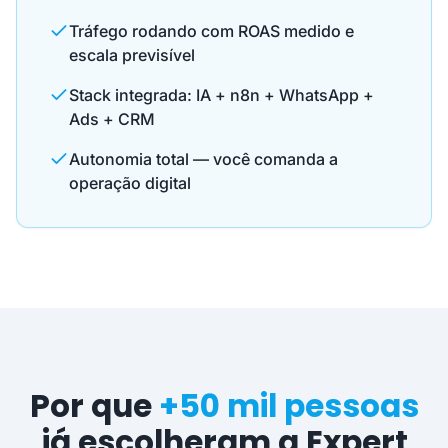
Tráfego rodando com ROAS medido e
escala previsível
Stack integrada: IA + n8n + WhatsApp +
Ads + CRM
Autonomia total — você comanda a
operação digital
Por que
+50 mil pessoas
já escolheram a Expert