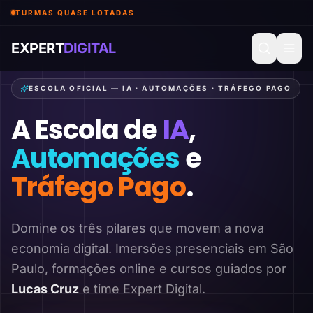
TURMAS QUASE LOTADAS
EXPERT
DIGITAL
ESCOLA OFICIAL — IA · AUTOMAÇÕES · TRÁFEGO PAGO
A Escola de
IA
,
Automações
e
Tráfego Pago
.
Domine os três pilares que movem a nova
economia digital. Imersões presenciais em São
Paulo, formações online e cursos guiados por
Lucas Cruz
e time Expert Digital.