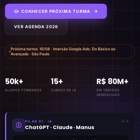
CONHECER PRÓXIMA TURMA
VER AGENDA 2026
Próxima turma:
10/08
·
Imersão Google Ads: Do Básico ao
Avançado
·
São Paulo
50k+
15+
R$ 80M+
ALUNOS FORMADOS
CURSOS DE IA
EM TRÁFEGO
GERENCIADO
PILAR 01 · IA
v2.4
ChatGPT · Claude · Manus