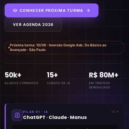
CONHECER PRÓXIMA TURMA
VER AGENDA 2026
Próxima turma:
10/08
·
Imersão Google Ads: Do Básico ao
Avançado
·
São Paulo
50k+
15+
R$ 80M+
ALUNOS FORMADOS
CURSOS DE IA
EM TRÁFEGO
GERENCIADO
PILAR 01 · IA
v2.4
ChatGPT · Claude · Manus