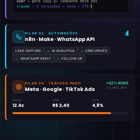
user
→ gere copy p/ campanha meta ads
claude
→ 3 variações + hook + CTA
▍
PILAR 02 · AUTOMAÇÕES
n8n · Make · WhatsApp API
LEAD CAPTURE
→
IA QUALIFICA
→
CRM UPDATE
→
WHATSAPP REPLY
→
FOLLOW-UP
+42% ROAS
PILAR 03 · TRÁFEGO PAGO
Meta · Google · TikTok Ads
VS MÊS ANT.
ROAS
CPA
CTR
12.4x
R$ 2,40
4,8%