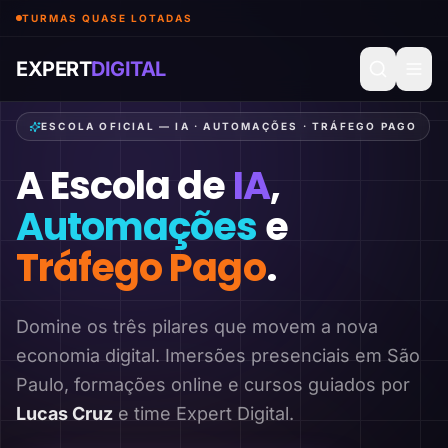
TURMAS QUASE LOTADAS
EXPERT
DIGITAL
ESCOLA OFICIAL — IA · AUTOMAÇÕES · TRÁFEGO PAGO
A Escola de
IA
,
Automações
e
Tráfego Pago
.
Domine os três pilares que movem a nova
economia digital. Imersões presenciais em São
Paulo, formações online e cursos guiados por
Lucas Cruz
e time Expert Digital.