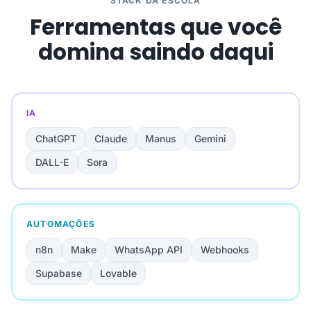
STACK DA ESCOLA
Ferramentas que você
domina saindo daqui
IA
ChatGPT
Claude
Manus
Gemini
DALL-E
Sora
AUTOMAÇÕES
n8n
Make
WhatsApp API
Webhooks
Supabase
Lovable