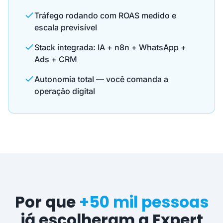
Tráfego rodando com ROAS medido e
escala previsível
Stack integrada: IA + n8n + WhatsApp +
Ads + CRM
Autonomia total — você comanda a
operação digital
Por que
+50 mil pessoas
já escolheram a Expert