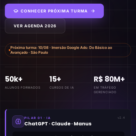
CONHECER PRÓXIMA TURMA
VER AGENDA 2026
Próxima turma:
10/08
·
Imersão Google Ads: Do Básico ao
Avançado
·
São Paulo
50k+
15+
R$ 80M+
ALUNOS FORMADOS
CURSOS DE IA
EM TRÁFEGO
GERENCIADO
PILAR 01 · IA
v2.4
ChatGPT · Claude · Manus