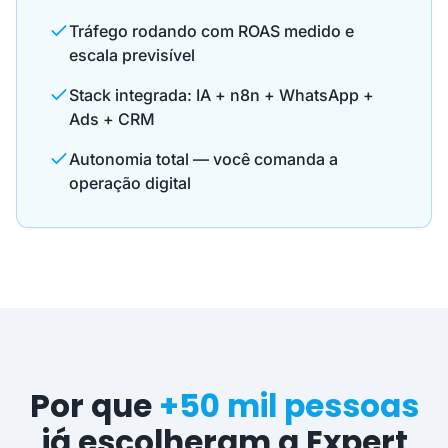
Tráfego rodando com ROAS medido e
escala previsível
Stack integrada: IA + n8n + WhatsApp +
Ads + CRM
Autonomia total — você comanda a
operação digital
Por que
+50 mil pessoas
já escolheram a Expert