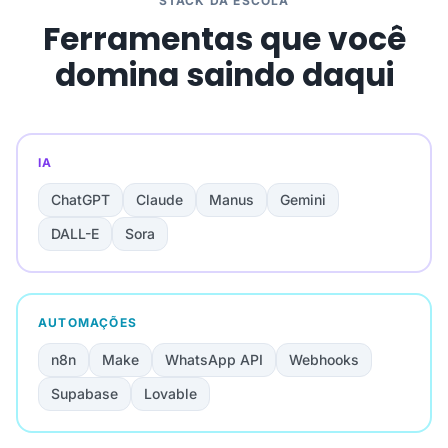
STACK DA ESCOLA
Ferramentas que você
domina saindo daqui
IA
ChatGPT
Claude
Manus
Gemini
DALL-E
Sora
AUTOMAÇÕES
n8n
Make
WhatsApp API
Webhooks
Supabase
Lovable