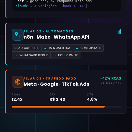
user
→ gere copy p/ campanha meta ads
claude
→ 3 variações + hook + CTA
▍
PILAR 02 · AUTOMAÇÕES
n8n · Make · WhatsApp API
LEAD CAPTURE
→
IA QUALIFICA
→
CRM UPDATE
→
WHATSAPP REPLY
→
FOLLOW-UP
+42% ROAS
PILAR 03 · TRÁFEGO PAGO
Meta · Google · TikTok Ads
VS MÊS ANT.
ROAS
CPA
CTR
12.4x
R$ 2,40
4,8%