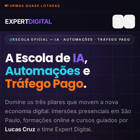
TURMAS QUASE LOTADAS
EXPERT
DIGITAL
ESCOLA OFICIAL — IA · AUTOMAÇÕES · TRÁFEGO PAGO
A Escola de
IA
,
Automações
e
Tráfego Pago
.
Domine os três pilares que movem a nova
economia digital. Imersões presenciais em São
Paulo, formações online e cursos guiados por
Lucas Cruz
e time Expert Digital.