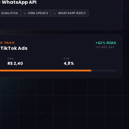
 · WhatsApp API
A QUALIFICA
→
CRM UPDATE
→
WHATSAPP REPLY
+42% ROAS
GO PAGO
· TikTok Ads
VS MÊS ANT.
CPA
CTR
R$ 2,40
4,8%