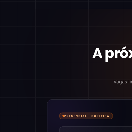
A pró
Vagas li
PRESENCIAL ·
CURITIBA