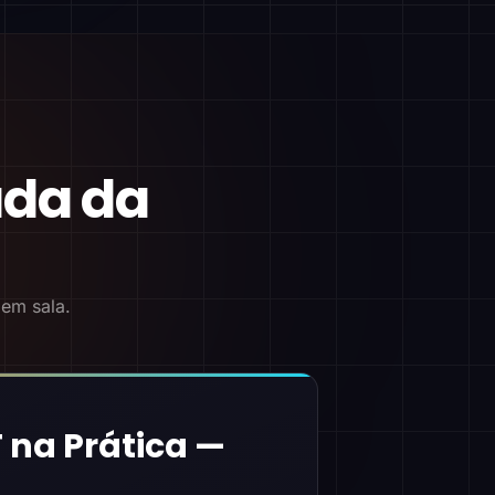
ada da
 em sala.
 na Prática —