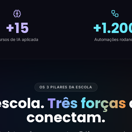
+15
+1.20
rsos de IA aplicada
Automações rodan
OS 3 PILARES DA ESCOLA
scola.
Três forças
conectam.