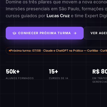
Domine os três pilares que movem a nova economi
Imersões presenciais em São Paulo, formações o
cursos guiados por
Lucas Cruz
e time Expert Digi
CONHECER PRÓXIMA TURMA
VER AGE
Próxima turma:
07/08
·
Claude e ChatGPT na Prática — Curitiba
·
Curi
50k+
15+
R$ 8
ALUNOS FORMADOS
CURSOS DE IA
EM TRÁFE
GERENCIA