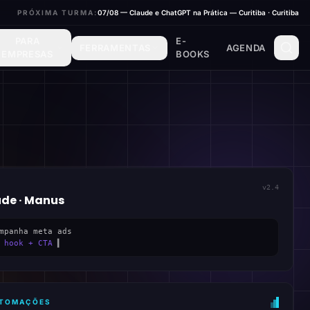
PRÓXIMA TURMA:
07/08 — Claude e ChatGPT na Prática — Curitiba · Curitiba
PARA
E-
FERRAMENTAS
AGENDA
EMPRESAS
BOOKS
v2.4
ude · Manus
mpanha meta ads
 hook + CTA
▍
AUTOMAÇÕES