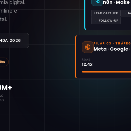
n8n · Make
a digital.
nline e
LEAD CAPTURE
→
I
tal.
→
FOLLOW-UP
NDA 2026
PILAR 03 · TRÁFE
Meta · Google 
ROAS
tiba
12.4x
0M+
GO
DO