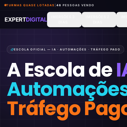
TURMAS QUASE LOTADAS
|
46
PESSOAS VENDO
IMERSÕES 3
IMERSÕES 2
IM
EXPERT
DIGITAL
DIAS
DIAS
ESCOLA OFICIAL — IA · AUTOMAÇÕES · TRÁFEGO PAGO
A Escola de
I
Automaçõe
Tráfego Pag