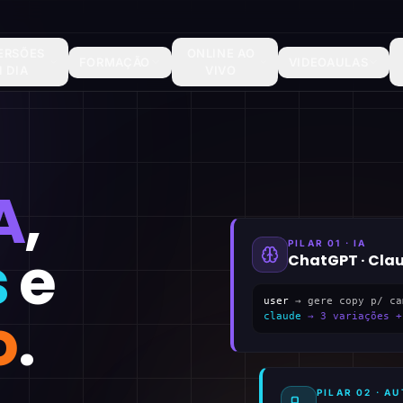
ERSÕES
ONLINE AO
FORMAÇÃO
VIDEOAULAS
1 DIA
VIVO
A
,
PILAR 01 · IA
s
e
ChatGPT · Cla
user
→ gere copy p/ ca
o
.
claude
→ 3 variações +
PILAR 02 · 