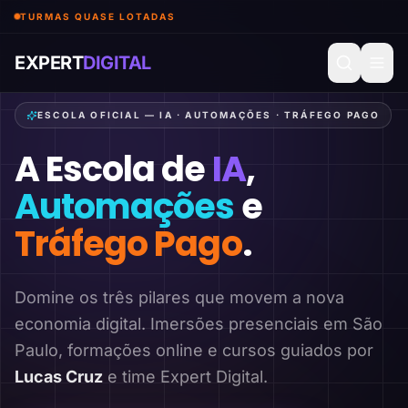
TURMAS QUASE LOTADAS
EXPERT
DIGITAL
ESCOLA OFICIAL — IA · AUTOMAÇÕES · TRÁFEGO PAGO
A Escola de
IA
,
Automações
e
Tráfego Pago
.
Domine os três pilares que movem a nova
economia digital. Imersões presenciais em São
Paulo, formações online e cursos guiados por
Lucas Cruz
e time Expert Digital.