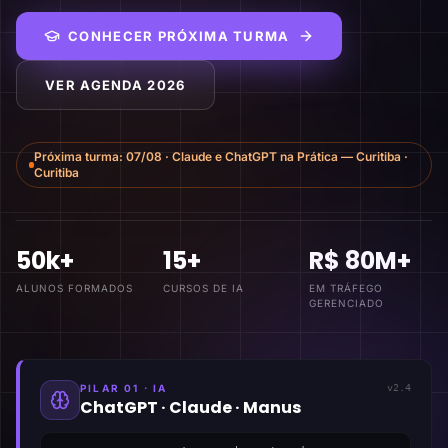
CONHECER PRÓXIMA TURMA
VER AGENDA 2026
Próxima turma:
07/08
·
Claude e ChatGPT na Prática — Curitiba
·
Curitiba
50k+
15+
R$ 80M+
ALUNOS FORMADOS
CURSOS DE IA
EM TRÁFEGO
GERENCIADO
PILAR 01 · IA
v2.4
ChatGPT · Claude · Manus