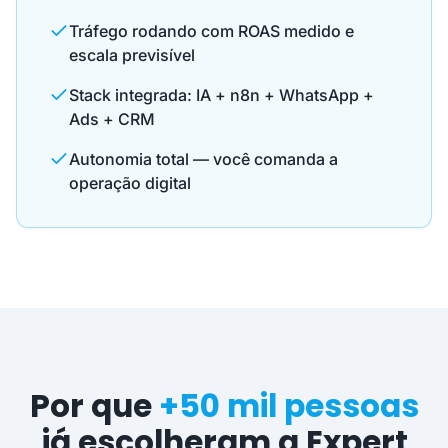
Tráfego rodando com ROAS medido e
escala previsível
Stack integrada: IA + n8n + WhatsApp +
Ads + CRM
Autonomia total — você comanda a
operação digital
Por que
+50 mil pessoas
já escolheram a Expert