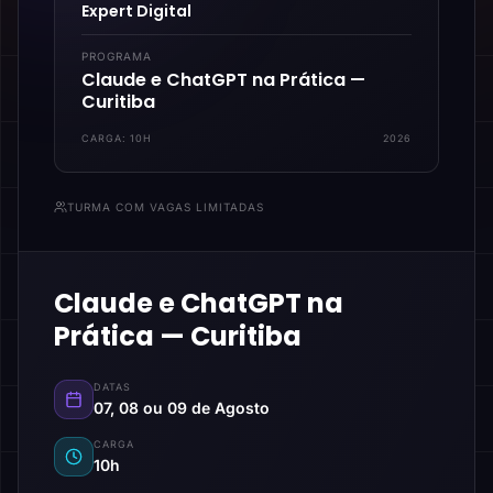
Expert Digital
PROGRAMA
Claude e ChatGPT na Prática —
Curitiba
CARGA:
10H
2026
TURMA COM VAGAS LIMITADAS
Claude e ChatGPT na
Prática — Curitiba
DATAS
07, 08 ou 09 de Agosto
CARGA
10h