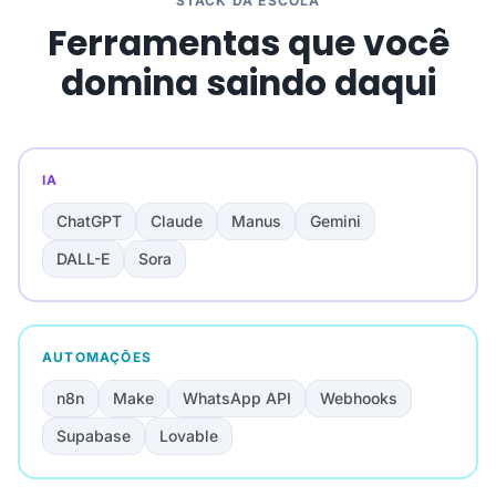
STACK DA ESCOLA
Ferramentas que você
domina saindo daqui
IA
ChatGPT
Claude
Manus
Gemini
DALL-E
Sora
AUTOMAÇÕES
n8n
Make
WhatsApp API
Webhooks
Supabase
Lovable