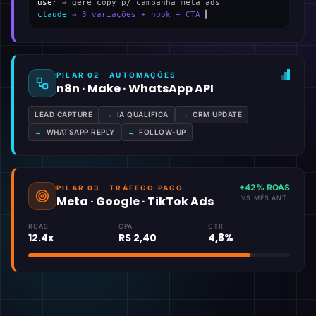
user
→ gere copy p/ campanha meta ads
claude
→ 3 variações + hook + CTA
▍
PILAR 02 · AUTOMAÇÕES
n8n · Make · WhatsApp API
LEAD CAPTURE
→
IA QUALIFICA
→
CRM UPDATE
→
WHATSAPP REPLY
→
FOLLOW-UP
+42% ROAS
PILAR 03 · TRÁFEGO PAGO
Meta · Google · TikTok Ads
VS MÊS ANT.
ROAS
CPA
CTR
12.4x
R$ 2,40
4,8%