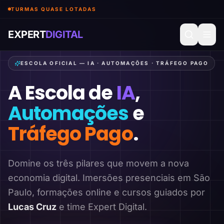
TURMAS QUASE LOTADAS
EXPERT
DIGITAL
ESCOLA OFICIAL — IA · AUTOMAÇÕES · TRÁFEGO PAGO
A Escola de
IA
,
Automações
e
Tráfego Pago
.
Domine os três pilares que movem a nova
economia digital. Imersões presenciais em São
Paulo, formações online e cursos guiados por
Lucas Cruz
e time Expert Digital.