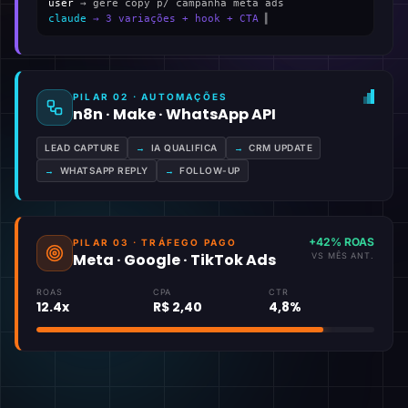
user
→ gere copy p/ campanha meta ads
claude
→ 3 variações + hook + CTA
▍
PILAR 02 · AUTOMAÇÕES
n8n · Make · WhatsApp API
LEAD CAPTURE
→
IA QUALIFICA
→
CRM UPDATE
→
WHATSAPP REPLY
→
FOLLOW-UP
+42% ROAS
PILAR 03 · TRÁFEGO PAGO
Meta · Google · TikTok Ads
VS MÊS ANT.
ROAS
CPA
CTR
12.4x
R$ 2,40
4,8%