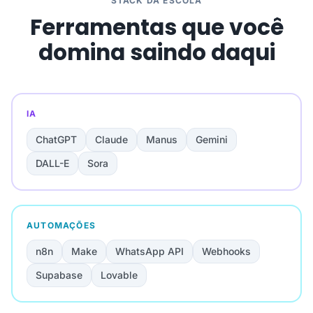
STACK DA ESCOLA
Ferramentas que você
domina saindo daqui
IA
ChatGPT
Claude
Manus
Gemini
DALL-E
Sora
AUTOMAÇÕES
n8n
Make
WhatsApp API
Webhooks
Supabase
Lovable