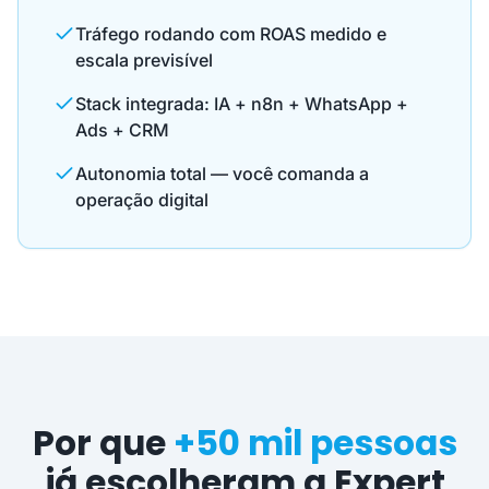
Tráfego rodando com ROAS medido e
escala previsível
Stack integrada: IA + n8n + WhatsApp +
Ads + CRM
Autonomia total — você comanda a
operação digital
Por que
+50 mil pessoas
já escolheram a Expert