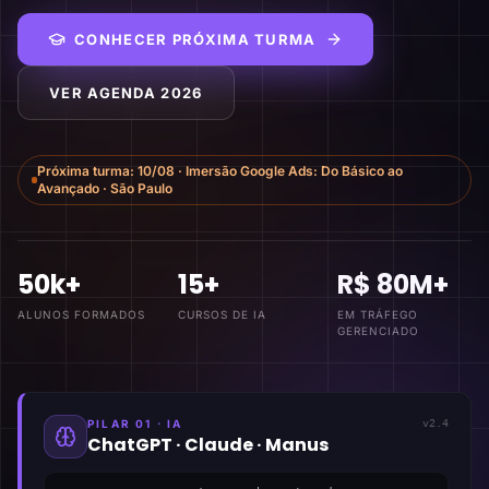
CONHECER PRÓXIMA TURMA
VER AGENDA 2026
Próxima turma:
10/08
·
Imersão Google Ads: Do Básico ao
Avançado
·
São Paulo
50k+
15+
R$ 80M+
ALUNOS FORMADOS
CURSOS DE IA
EM TRÁFEGO
GERENCIADO
PILAR 01 · IA
v2.4
ChatGPT · Claude · Manus