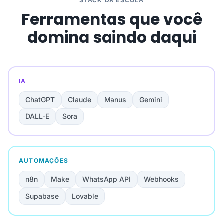
STACK DA ESCOLA
Ferramentas que você
domina saindo daqui
IA
ChatGPT
Claude
Manus
Gemini
DALL-E
Sora
AUTOMAÇÕES
n8n
Make
WhatsApp API
Webhooks
Supabase
Lovable