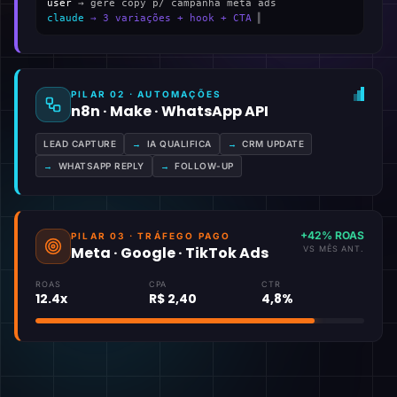
user
→ gere copy p/ campanha meta ads
claude
→ 3 variações + hook + CTA
▍
PILAR 02 · AUTOMAÇÕES
n8n · Make · WhatsApp API
LEAD CAPTURE
→
IA QUALIFICA
→
CRM UPDATE
→
WHATSAPP REPLY
→
FOLLOW-UP
+42% ROAS
PILAR 03 · TRÁFEGO PAGO
Meta · Google · TikTok Ads
VS MÊS ANT.
ROAS
CPA
CTR
12.4x
R$ 2,40
4,8%