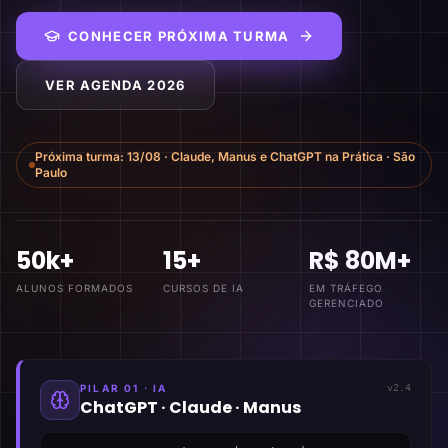
CONHECER PRÓXIMA TURMA
VER AGENDA 2026
Próxima turma:
13/08
·
Claude, Manus e ChatGPT na Prática
·
São
Paulo
50k+
15+
R$ 80M+
ALUNOS FORMADOS
CURSOS DE IA
EM TRÁFEGO
GERENCIADO
PILAR 01 · IA
v2.4
ChatGPT · Claude · Manus