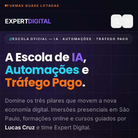
TURMAS QUASE LOTADAS
EXPERT
DIGITAL
ESCOLA OFICIAL — IA · AUTOMAÇÕES · TRÁFEGO PAGO
A Escola de
IA
,
Automações
e
Tráfego Pago
.
Domine os três pilares que movem a nova
economia digital. Imersões presenciais em São
Paulo, formações online e cursos guiados por
Lucas Cruz
e time Expert Digital.