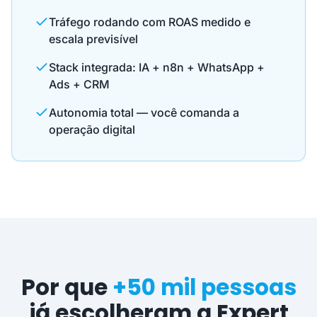
Tráfego rodando com ROAS medido e
escala previsível
Stack integrada: IA + n8n + WhatsApp +
Ads + CRM
Autonomia total — você comanda a
operação digital
Por que
+50 mil pessoas
já escolheram a Expert