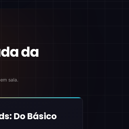
ada da
 em sala.
ds: Do Básico