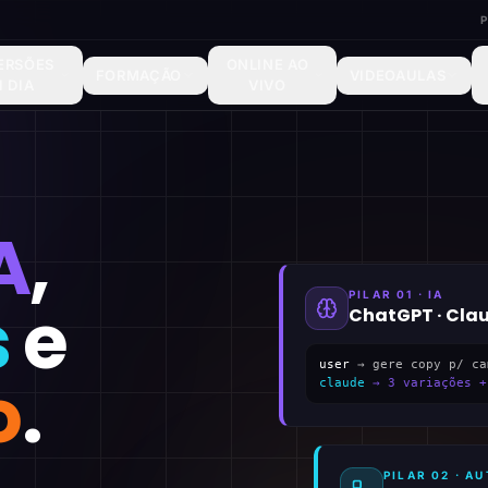
ERSÕES
ONLINE AO
FORMAÇÃO
VIDEOAULAS
1 DIA
VIVO
A
,
PILAR 01 · IA
s
e
ChatGPT · Cla
user
→ gere copy p/ ca
o
.
claude
→ 3 variações +
PILAR 02 · 