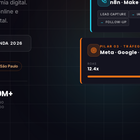
n8n · Make
a digital.
nline e
LEAD CAPTURE
→
I
tal.
→
FOLLOW-UP
NDA 2026
PILAR 03 · TRÁFE
Meta · Google 
ROAS
São Paulo
12.4x
0M+
GO
DO