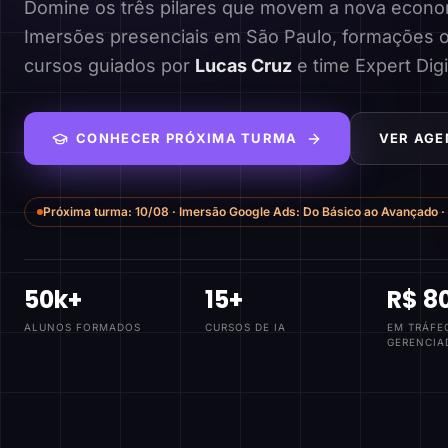
Domine os três pilares que movem a nova economi
Imersões presenciais em São Paulo, formações o
cursos guiados por
Lucas Cruz
e time Expert Digi
CONHECER PRÓXIMA TURMA
VER AGE
Próxima turma:
10/08
·
Imersão Google Ads: Do Básico ao Avançado
·
50k+
15+
R$ 8
ALUNOS FORMADOS
CURSOS DE IA
EM TRÁFE
GERENCIA