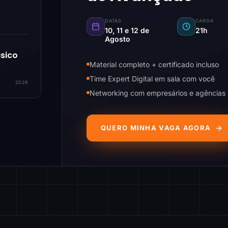
DATAS
CARGA
10, 11 e 12 de
21h
Agosto
sico
Material completo + certificado incluso
Time Expert Digital em sala com você
2026
Networking com empresários e agências
QUERO MINHA VAGA AGORA