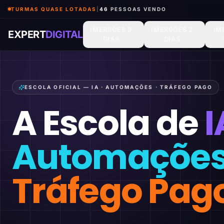
TURMAS QUASE LOTADAS
|
45
PESSOAS VENDO
IMERSÕES 3
IMERSÕES 2
IM
EXPERT
DIGITAL
DIAS
DIAS
ESCOLA OFICIAL — IA · AUTOMAÇÕES · TRÁFEGO PAGO
A Escola de
I
Automaçõe
Tráfego Pag