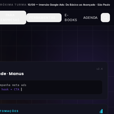
PRÓXIMA TURMA:
10/08 — Imersão Google Ads: Do Básico ao Avançado · São Paulo
PARA
E-
FERRAMENTAS
AGENDA
EMPRESAS
BOOKS
v2.4
ude · Manus
mpanha meta ads
 hook + CTA
▍
AUTOMAÇÕES