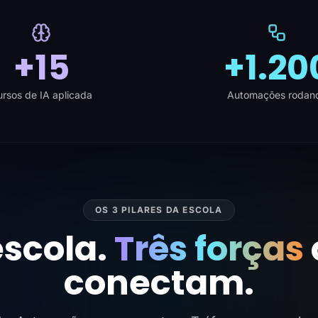
+15
+1.20
rsos de IA aplicada
Automações rodan
OS 3 PILARES DA ESCOLA
scola.
Três forças
conectam.