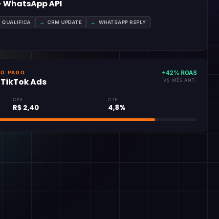
 · WhatsApp API
A QUALIFICA
→
CRM UPDATE
→
WHATSAPP REPLY
+42% ROAS
GO PAGO
· TikTok Ads
VS MÊS ANT.
CPA
CTR
R$ 2,40
4,8%