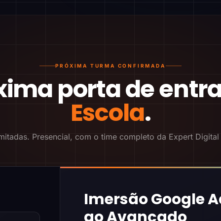
PRÓXIMA TURMA CONFIRMADA
xima porta de entr
Escola
.
mitadas. Presencial, com o time completo da Expert Digital
Imersão Google A
ao Avançado