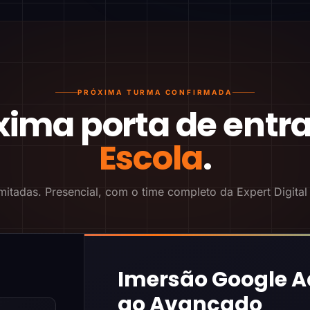
PRÓXIMA TURMA CONFIRMADA
xima porta de entr
Escola
.
mitadas. Presencial, com o time completo da Expert Digital
Imersão Google A
ao Avançado