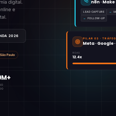
n8n · Make
a digital.
nline e
LEAD CAPTURE
→
I
tal.
→
FOLLOW-UP
NDA 2026
PILAR 03 · TRÁFE
Meta · Google 
ROAS
São Paulo
12.4x
0M+
GO
DO