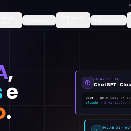
ERSÕES
ONLINE AO
FORMAÇÃO
VIDEOAULAS
1 DIA
VIVO
A
,
PILAR 01 · IA
s
e
ChatGPT · Cla
user
→ gere copy p/ ca
o
.
claude
→ 3 variações +
PILAR 02 · 