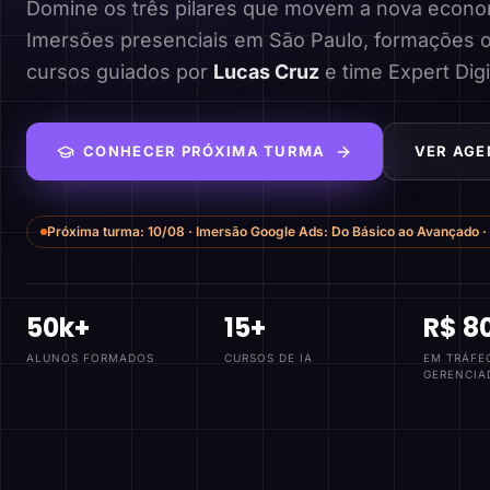
Domine os três pilares que movem a nova economi
Imersões presenciais em São Paulo, formações o
cursos guiados por
Lucas Cruz
e time Expert Digi
CONHECER PRÓXIMA TURMA
VER AGE
Próxima turma:
10/08
·
Imersão Google Ads: Do Básico ao Avançado
·
50k+
15+
R$ 8
ALUNOS FORMADOS
CURSOS DE IA
EM TRÁFE
GERENCIA