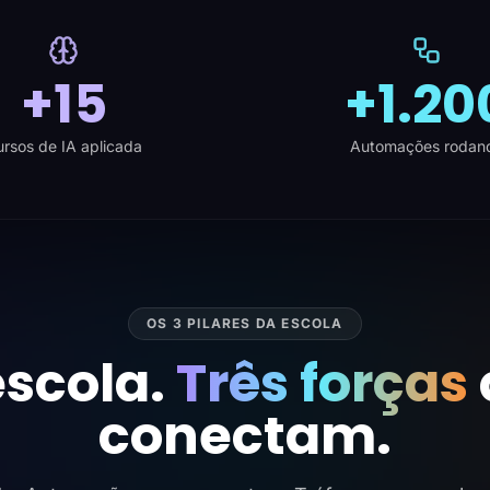
+15
+1.20
rsos de IA aplicada
Automações rodan
OS 3 PILARES DA ESCOLA
scola.
Três forças
conectam.