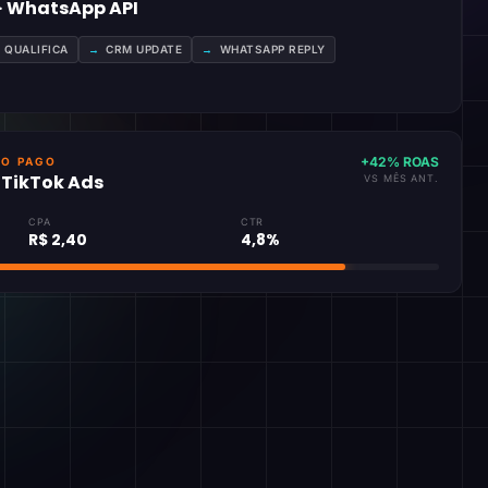
 · WhatsApp API
A QUALIFICA
→
CRM UPDATE
→
WHATSAPP REPLY
+42% ROAS
GO PAGO
· TikTok Ads
VS MÊS ANT.
CPA
CTR
R$ 2,40
4,8%