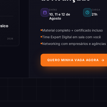
DATAS
CARGA
10, 11 e 12 de
21h
Agosto
sico
Material completo + certificado incluso
Time Expert Digital em sala com você
2026
Networking com empresários e agências
QUERO MINHA VAGA AGORA