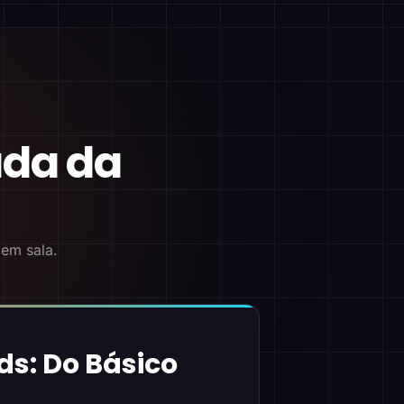
ada da
 em sala.
ds: Do Básico