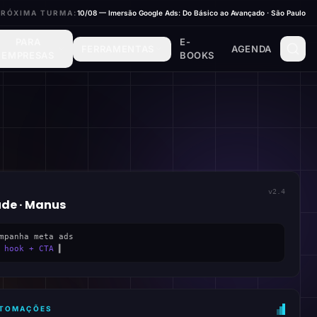
PRÓXIMA TURMA:
10/08 — Imersão Google Ads: Do Básico ao Avançado · São Paulo
PARA
E-
FERRAMENTAS
AGENDA
EMPRESAS
BOOKS
v2.4
ude · Manus
mpanha meta ads
 hook + CTA
▍
AUTOMAÇÕES