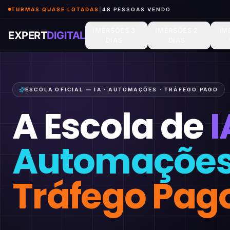
TURMAS QUASE LOTADAS
|
48
PESSOAS VENDO
IMERSÕES 3
IMERSÕES 2
IM
EXPERT
DIGITAL
DIAS
DIAS
ESCOLA OFICIAL — IA · AUTOMAÇÕES · TRÁFEGO PAGO
A Escola de
I
Automaçõe
Tráfego Pag