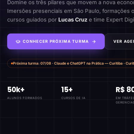
Domine os três pilares que movem a nova economi
Imersões presenciais em São Paulo, formações o
cursos guiados por
Lucas Cruz
e time Expert Digi
CONHECER PRÓXIMA TURMA
VER AGE
Próxima turma:
07/08
·
Claude e ChatGPT na Prática — Curitiba
·
Curi
50k+
15+
R$ 8
ALUNOS FORMADOS
CURSOS DE IA
EM TRÁFE
GERENCIA