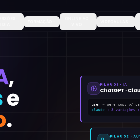
ERSÕES
ONLINE AO
FORMAÇÃO
VIDEOAULAS
1 DIA
VIVO
A
,
PILAR 01 · IA
s
e
ChatGPT · Cla
user
→ gere copy p/ ca
o
.
claude
→ 3 variações +
PILAR 02 · 