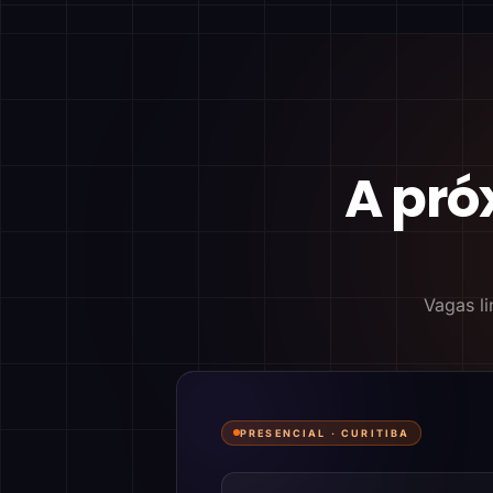
A pró
Vagas li
PRESENCIAL ·
CURITIBA