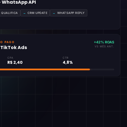
 · WhatsApp API
A QUALIFICA
→
CRM UPDATE
→
WHATSAPP REPLY
+42% ROAS
GO PAGO
· TikTok Ads
VS MÊS ANT.
CPA
CTR
R$ 2,40
4,8%