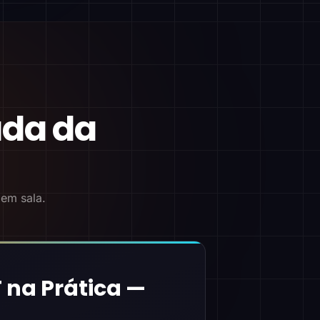
ada da
 em sala.
 na Prática —