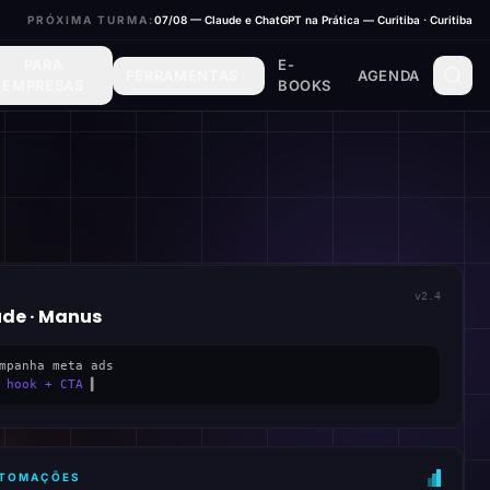
PRÓXIMA TURMA:
07/08 — Claude e ChatGPT na Prática — Curitiba · Curitiba
PARA
E-
FERRAMENTAS
AGENDA
EMPRESAS
BOOKS
v2.4
ude · Manus
mpanha meta ads
 hook + CTA
▍
AUTOMAÇÕES