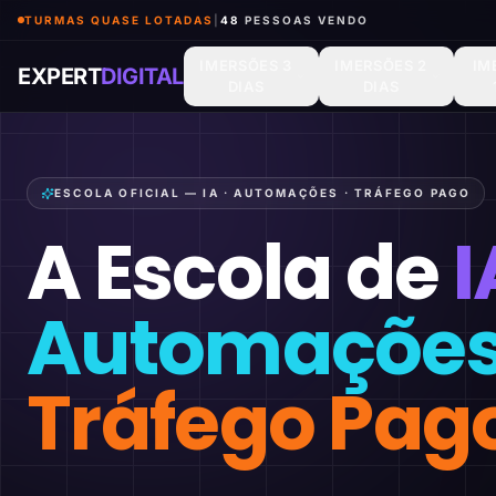
TURMAS QUASE LOTADAS
|
48
PESSOAS VENDO
IMERSÕES 3
IMERSÕES 2
IM
EXPERT
DIGITAL
DIAS
DIAS
ESCOLA OFICIAL — IA · AUTOMAÇÕES · TRÁFEGO PAGO
A Escola de
I
Automaçõe
Tráfego Pag