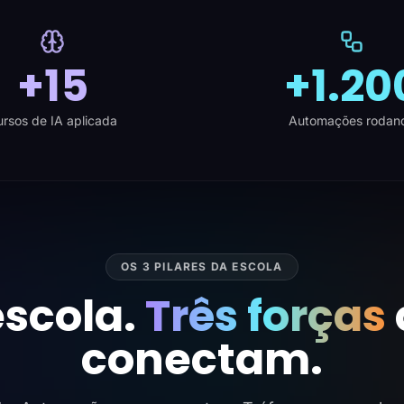
+15
+1.20
rsos de IA aplicada
Automações rodan
OS 3 PILARES DA ESCOLA
scola.
Três forças
conectam.