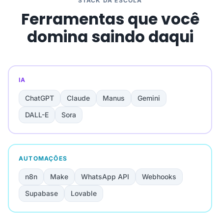
STACK DA ESCOLA
Ferramentas que você
domina saindo daqui
IA
ChatGPT
Claude
Manus
Gemini
DALL-E
Sora
AUTOMAÇÕES
n8n
Make
WhatsApp API
Webhooks
Supabase
Lovable