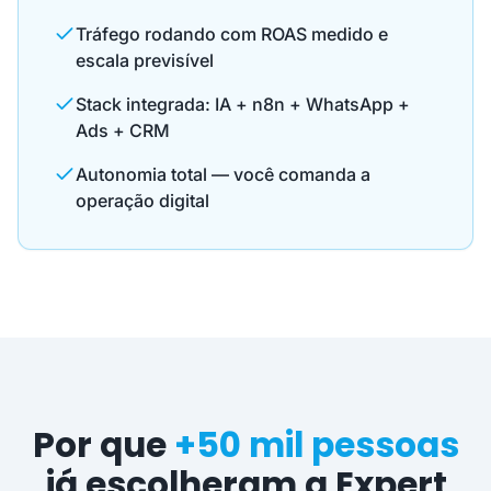
Tráfego rodando com ROAS medido e
escala previsível
Stack integrada: IA + n8n + WhatsApp +
Ads + CRM
Autonomia total — você comanda a
operação digital
Por que
+50 mil pessoas
já escolheram a Expert