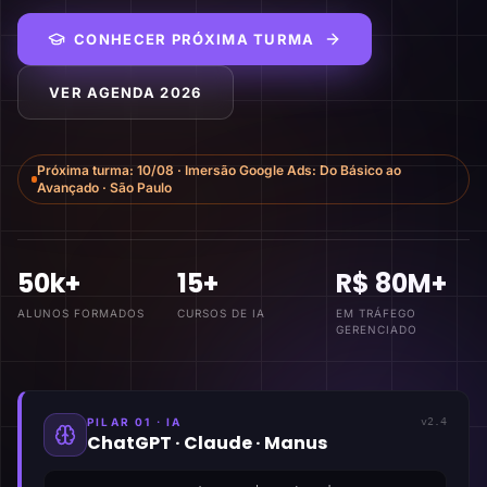
CONHECER PRÓXIMA TURMA
VER AGENDA 2026
Próxima turma:
10/08
·
Imersão Google Ads: Do Básico ao
Avançado
·
São Paulo
50k+
15+
R$ 80M+
ALUNOS FORMADOS
CURSOS DE IA
EM TRÁFEGO
GERENCIADO
PILAR 01 · IA
v2.4
ChatGPT · Claude · Manus