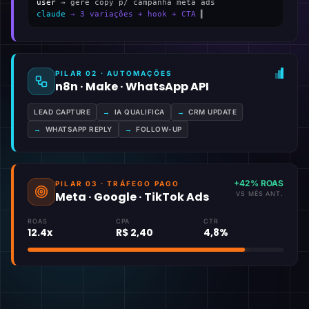
user
→ gere copy p/ campanha meta ads
claude
→ 3 variações + hook + CTA
▍
PILAR 02 · AUTOMAÇÕES
n8n · Make · WhatsApp API
LEAD CAPTURE
→
IA QUALIFICA
→
CRM UPDATE
→
WHATSAPP REPLY
→
FOLLOW-UP
+42% ROAS
PILAR 03 · TRÁFEGO PAGO
Meta · Google · TikTok Ads
VS MÊS ANT.
ROAS
CPA
CTR
12.4x
R$ 2,40
4,8%