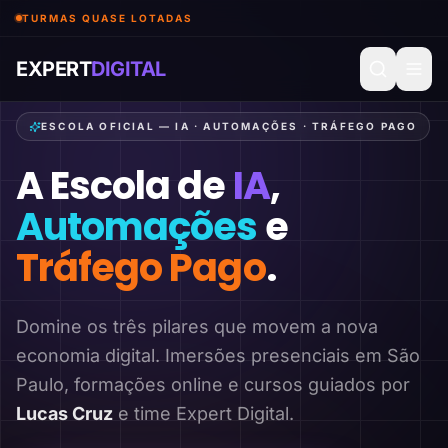
TURMAS QUASE LOTADAS
EXPERT
DIGITAL
ESCOLA OFICIAL — IA · AUTOMAÇÕES · TRÁFEGO PAGO
A Escola de
IA
,
Automações
e
Tráfego Pago
.
Domine os três pilares que movem a nova
economia digital. Imersões presenciais em São
Paulo, formações online e cursos guiados por
Lucas Cruz
e time Expert Digital.