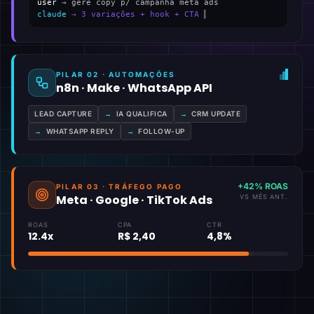
user
→ gere copy p/ campanha meta ads
claude
→ 3 variações + hook + CTA
▍
PILAR 02 · AUTOMAÇÕES
n8n · Make · WhatsApp API
LEAD CAPTURE
→
IA QUALIFICA
→
CRM UPDATE
→
WHATSAPP REPLY
→
FOLLOW-UP
+42% ROAS
PILAR 03 · TRÁFEGO PAGO
Meta · Google · TikTok Ads
VS MÊS ANT.
ROAS
CPA
CTR
12.4x
R$ 2,40
4,8%