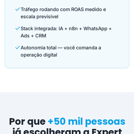
Tráfego rodando com ROAS medido e
escala previsível
Stack integrada: IA + n8n + WhatsApp +
Ads + CRM
Autonomia total — você comanda a
operação digital
Por que
+50 mil pessoas
já escolheram a Expert