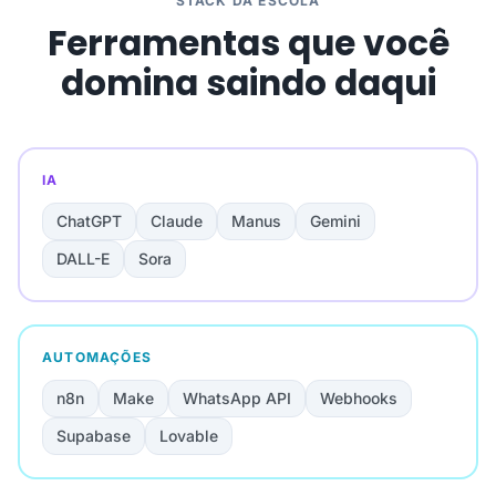
STACK DA ESCOLA
Ferramentas que você
domina saindo daqui
IA
ChatGPT
Claude
Manus
Gemini
DALL-E
Sora
AUTOMAÇÕES
n8n
Make
WhatsApp API
Webhooks
Supabase
Lovable