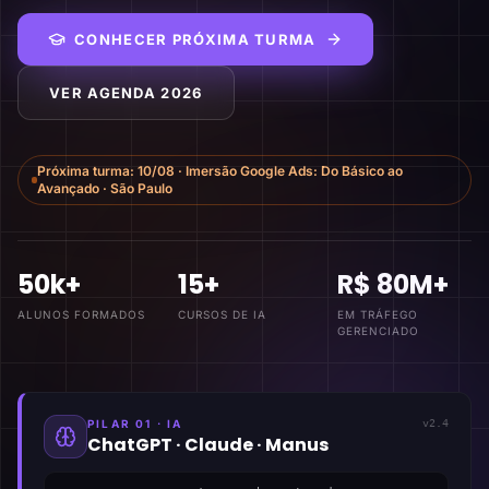
CONHECER PRÓXIMA TURMA
VER AGENDA 2026
Próxima turma:
10/08
·
Imersão Google Ads: Do Básico ao
Avançado
·
São Paulo
50k+
15+
R$ 80M+
ALUNOS FORMADOS
CURSOS DE IA
EM TRÁFEGO
GERENCIADO
PILAR 01 · IA
v2.4
ChatGPT · Claude · Manus