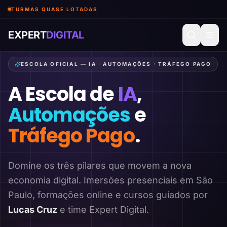
TURMAS QUASE LOTADAS
EXPERT
DIGITAL
ESCOLA OFICIAL — IA · AUTOMAÇÕES · TRÁFEGO PAGO
A Escola de
IA
,
Automações
e
Tráfego Pago
.
Domine os três pilares que movem a nova
economia digital. Imersões presenciais em São
Paulo, formações online e cursos guiados por
Lucas Cruz
e time Expert Digital.