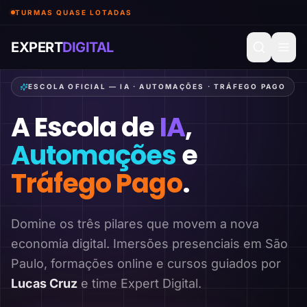
TURMAS QUASE LOTADAS
EXPERT
DIGITAL
ESCOLA OFICIAL — IA · AUTOMAÇÕES · TRÁFEGO PAGO
A Escola de
IA
,
Automações
e
Tráfego Pago
.
Domine os três pilares que movem a nova
economia digital. Imersões presenciais em São
Paulo, formações online e cursos guiados por
Lucas Cruz
e time Expert Digital.