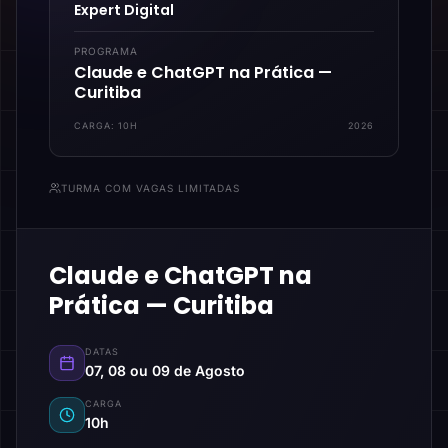
Expert Digital
PROGRAMA
Claude e ChatGPT na Prática —
Curitiba
CARGA:
10H
2026
TURMA COM VAGAS LIMITADAS
Claude e ChatGPT na
Prática — Curitiba
DATAS
07, 08 ou 09 de Agosto
CARGA
10h