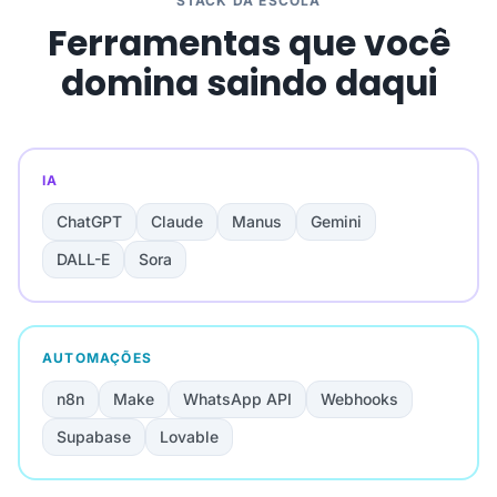
STACK DA ESCOLA
Ferramentas que você
domina saindo daqui
IA
ChatGPT
Claude
Manus
Gemini
DALL-E
Sora
AUTOMAÇÕES
n8n
Make
WhatsApp API
Webhooks
Supabase
Lovable