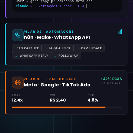
user
→ gere copy p/ campanha meta ads
claude
→ 3 variações + hook + CTA
▍
PILAR 02 · AUTOMAÇÕES
n8n · Make · WhatsApp API
LEAD CAPTURE
→
IA QUALIFICA
→
CRM UPDATE
→
WHATSAPP REPLY
→
FOLLOW-UP
+42% ROAS
PILAR 03 · TRÁFEGO PAGO
Meta · Google · TikTok Ads
VS MÊS ANT.
ROAS
CPA
CTR
12.4x
R$ 2,40
4,8%