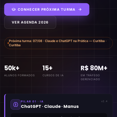
CONHECER PRÓXIMA TURMA
VER AGENDA 2026
Próxima turma:
07/08
·
Claude e ChatGPT na Prática — Curitiba
·
Curitiba
50k+
15+
R$ 80M+
ALUNOS FORMADOS
CURSOS DE IA
EM TRÁFEGO
GERENCIADO
PILAR 01 · IA
v2.4
ChatGPT · Claude · Manus