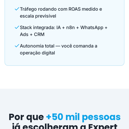
Tráfego rodando com ROAS medido e
escala previsível
Stack integrada: IA + n8n + WhatsApp +
Ads + CRM
Autonomia total — você comanda a
operação digital
Por que
+50 mil pessoas
já escolheram a Expert