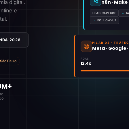
n8n · Make
a digital.
nline e
LEAD CAPTURE
→
I
tal.
→
FOLLOW-UP
NDA 2026
PILAR 03 · TRÁFE
Meta · Google 
ROAS
São Paulo
12.4x
0M+
GO
DO