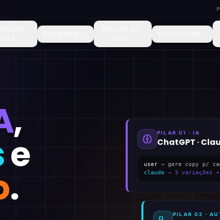
ERSÕES
ONLINE AO
FORMAÇÃO
VIDEOAULAS
1 DIA
VIVO
A
,
PILAR 01 · IA
s
e
ChatGPT · Cla
user
→ gere copy p/ ca
o
.
claude
→ 3 variações +
PILAR 02 · 