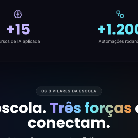
+15
+1.20
rsos de IA aplicada
Automações rodan
OS 3 PILARES DA ESCOLA
scola.
Três forças
conectam.