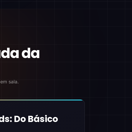
ada da
 em sala.
ds: Do Básico