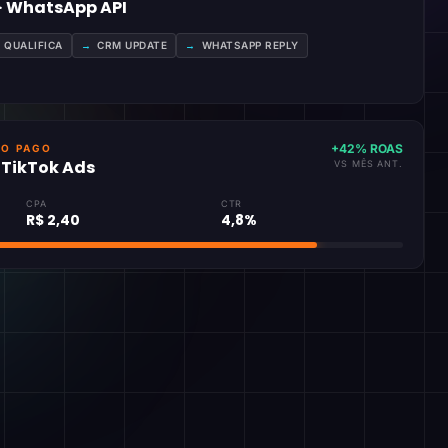
 · WhatsApp API
A QUALIFICA
→
CRM UPDATE
→
WHATSAPP REPLY
+42% ROAS
GO PAGO
· TikTok Ads
VS MÊS ANT.
CPA
CTR
R$ 2,40
4,8%