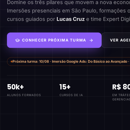
Domine os três pilares que movem a nova economi
Imersões presenciais em São Paulo, formações o
cursos guiados por
Lucas Cruz
e time Expert Digi
CONHECER PRÓXIMA TURMA
VER AGE
Próxima turma:
10/08
·
Imersão Google Ads: Do Básico ao Avançado
·
50k+
15+
R$ 8
ALUNOS FORMADOS
CURSOS DE IA
EM TRÁFE
GERENCIA