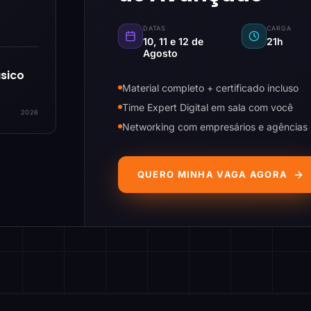
DATAS
CARGA
10, 11 e 12 de
21h
Agosto
sico
Material completo + certificado incluso
Time Expert Digital em sala com você
2026
Networking com empresários e agências
QUERO MINHA VAGA AGORA