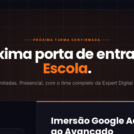
PRÓXIMA TURMA CONFIRMADA
xima porta de entr
Escola
.
mitadas. Presencial, com o time completo da Expert Digital
Imersão Google A
ao Avançado