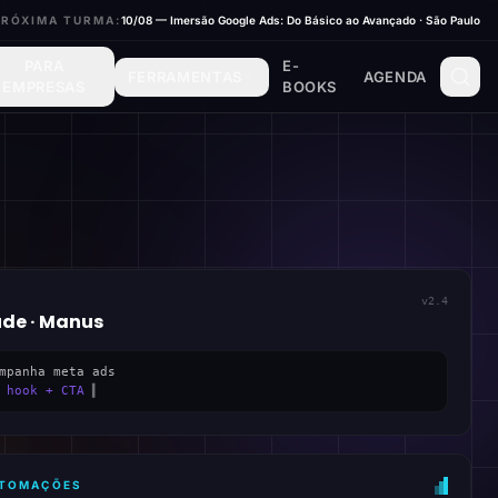
PRÓXIMA TURMA:
10/08 — Imersão Google Ads: Do Básico ao Avançado · São Paulo
PARA
E-
FERRAMENTAS
AGENDA
EMPRESAS
BOOKS
v2.4
ude · Manus
mpanha meta ads
 hook + CTA
▍
AUTOMAÇÕES