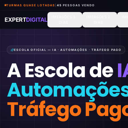
TURMAS QUASE LOTADAS
|
46
PESSOAS VENDO
IMERSÕES 3
IMERSÕES 2
IM
EXPERT
DIGITAL
DIAS
DIAS
ESCOLA OFICIAL — IA · AUTOMAÇÕES · TRÁFEGO PAGO
A Escola de
I
Automaçõe
Tráfego Pag