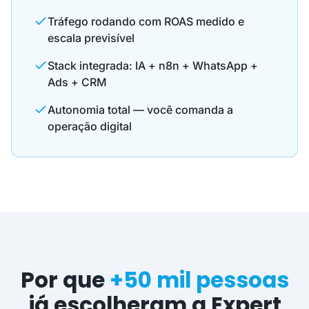
Tráfego rodando com ROAS medido e
escala previsível
Stack integrada: IA + n8n + WhatsApp +
Ads + CRM
Autonomia total — você comanda a
operação digital
Por que
+50 mil pessoas
já escolheram a Expert