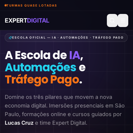
TURMAS QUASE LOTADAS
EXPERT
DIGITAL
ESCOLA OFICIAL — IA · AUTOMAÇÕES · TRÁFEGO PAGO
A Escola de
IA
,
Automações
e
Tráfego Pago
.
Domine os três pilares que movem a nova
economia digital. Imersões presenciais em São
Paulo, formações online e cursos guiados por
Lucas Cruz
e time Expert Digital.