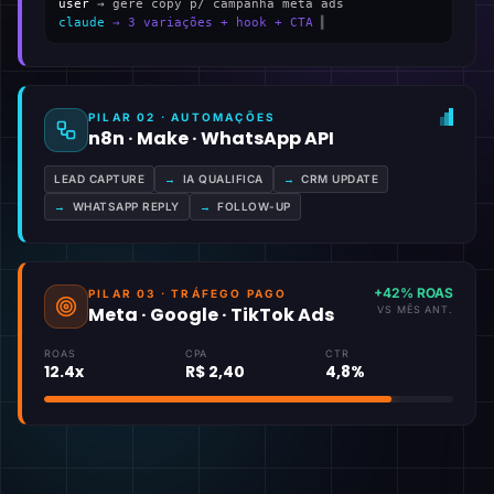
user
→ gere copy p/ campanha meta ads
claude
→ 3 variações + hook + CTA
▍
PILAR 02 · AUTOMAÇÕES
n8n · Make · WhatsApp API
LEAD CAPTURE
→
IA QUALIFICA
→
CRM UPDATE
→
WHATSAPP REPLY
→
FOLLOW-UP
+42% ROAS
PILAR 03 · TRÁFEGO PAGO
Meta · Google · TikTok Ads
VS MÊS ANT.
ROAS
CPA
CTR
12.4x
R$ 2,40
4,8%