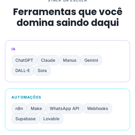
STACK DA ESCOLA
Ferramentas que você
domina saindo daqui
IA
ChatGPT
Claude
Manus
Gemini
DALL-E
Sora
AUTOMAÇÕES
n8n
Make
WhatsApp API
Webhooks
Supabase
Lovable