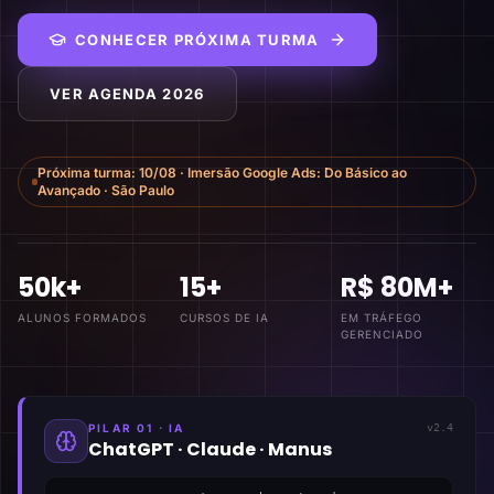
CONHECER PRÓXIMA TURMA
VER AGENDA 2026
Próxima turma:
10/08
·
Imersão Google Ads: Do Básico ao
Avançado
·
São Paulo
50k+
15+
R$ 80M+
ALUNOS FORMADOS
CURSOS DE IA
EM TRÁFEGO
GERENCIADO
PILAR 01 · IA
v2.4
ChatGPT · Claude · Manus