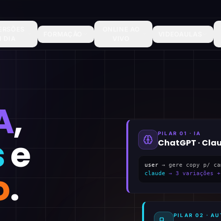
ERSÕES
ONLINE AO
FORMAÇÃO
VIDEOAULAS
1 DIA
VIVO
A
,
PILAR 01 · IA
s
e
ChatGPT · Cla
user
→ gere copy p/ ca
o
.
claude
→ 3 variações +
PILAR 02 · 