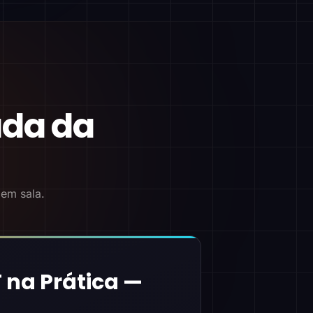
ada da
 em sala.
 na Prática —