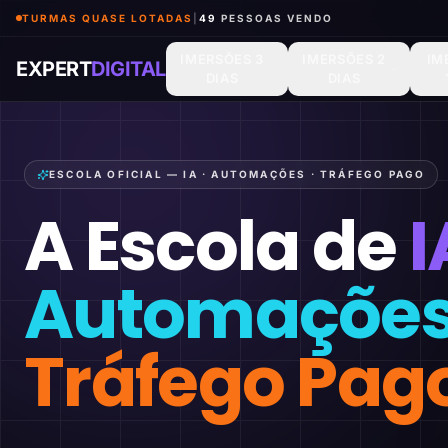
TURMAS QUASE LOTADAS
|
50
PESSOAS VENDO
IMERSÕES 3
IMERSÕES 2
IM
EXPERT
DIGITAL
DIAS
DIAS
ESCOLA OFICIAL — IA · AUTOMAÇÕES · TRÁFEGO PAGO
A Escola de
I
Automaçõe
Tráfego Pag