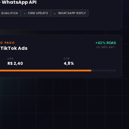
 · WhatsApp API
A QUALIFICA
→
CRM UPDATE
→
WHATSAPP REPLY
+42% ROAS
GO PAGO
· TikTok Ads
VS MÊS ANT.
CPA
CTR
R$ 2,40
4,8%