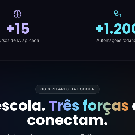
+15
+1.20
rsos de IA aplicada
Automações rodan
OS 3 PILARES DA ESCOLA
scola.
Três forças
conectam.