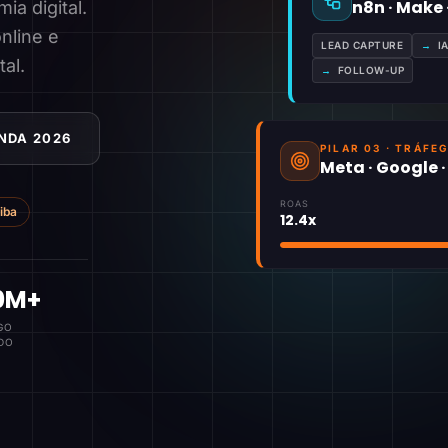
n8n · Make
a digital.
nline e
LEAD CAPTURE
→
I
tal.
→
FOLLOW-UP
NDA 2026
PILAR 03 · TRÁFE
Meta · Google 
ROAS
tiba
12.4x
0M+
GO
DO