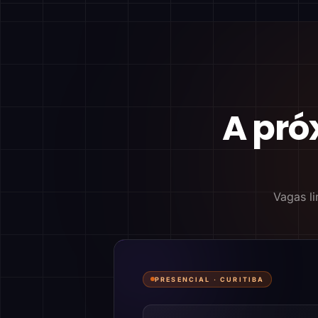
A pró
Vagas li
PRESENCIAL ·
CURITIBA