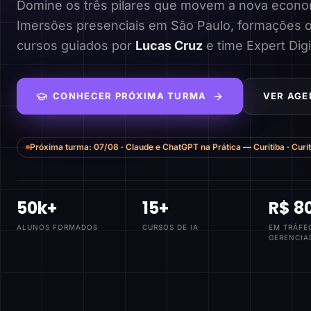
Domine os três pilares que movem a nova economi
Imersões presenciais em São Paulo, formações o
cursos guiados por
Lucas Cruz
e time Expert Digi
CONHECER PRÓXIMA TURMA
VER AGE
Próxima turma:
07/08
·
Claude e ChatGPT na Prática — Curitiba
·
Curi
50k+
15+
R$ 8
ALUNOS FORMADOS
CURSOS DE IA
EM TRÁFE
GERENCIA