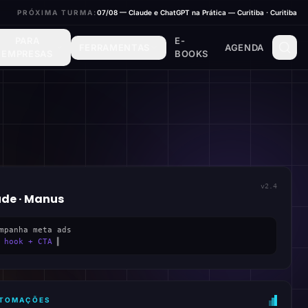
PRÓXIMA TURMA:
07/08 — Claude e ChatGPT na Prática — Curitiba · Curitiba
PARA
E-
FERRAMENTAS
AGENDA
EMPRESAS
BOOKS
v2.4
ude · Manus
mpanha meta ads
 hook + CTA
▍
AUTOMAÇÕES