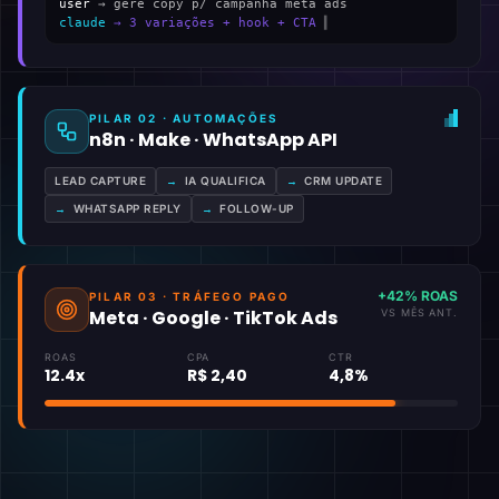
user
→ gere copy p/ campanha meta ads
claude
→ 3 variações + hook + CTA
▍
PILAR 02 · AUTOMAÇÕES
n8n · Make · WhatsApp API
LEAD CAPTURE
→
IA QUALIFICA
→
CRM UPDATE
→
WHATSAPP REPLY
→
FOLLOW-UP
+42% ROAS
PILAR 03 · TRÁFEGO PAGO
Meta · Google · TikTok Ads
VS MÊS ANT.
ROAS
CPA
CTR
12.4x
R$ 2,40
4,8%