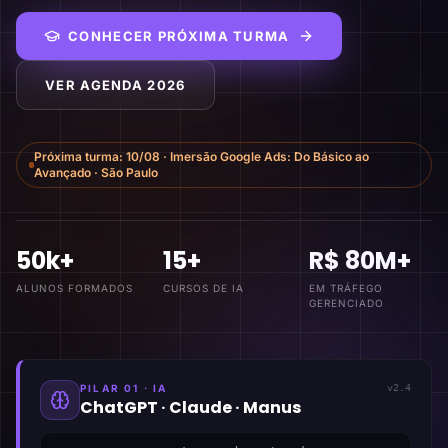
CONHECER PRÓXIMA TURMA
VER AGENDA 2026
Próxima turma:
10/08
·
Imersão Google Ads: Do Básico ao
Avançado
·
São Paulo
50k+
15+
R$ 80M+
ALUNOS FORMADOS
CURSOS DE IA
EM TRÁFEGO
GERENCIADO
PILAR 01 · IA
v2.4
ChatGPT · Claude · Manus