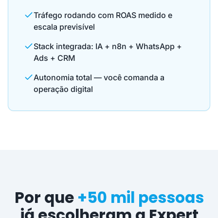
Tráfego rodando com ROAS medido e
escala previsível
Stack integrada: IA + n8n + WhatsApp +
Ads + CRM
Autonomia total — você comanda a
operação digital
Por que
+50 mil pessoas
já escolheram a Expert