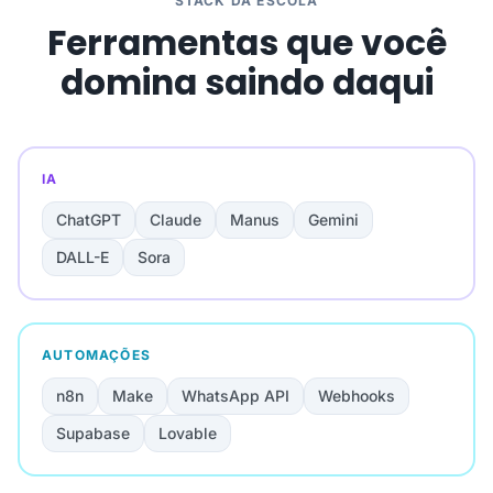
STACK DA ESCOLA
Ferramentas que você
domina saindo daqui
IA
ChatGPT
Claude
Manus
Gemini
DALL-E
Sora
AUTOMAÇÕES
n8n
Make
WhatsApp API
Webhooks
Supabase
Lovable