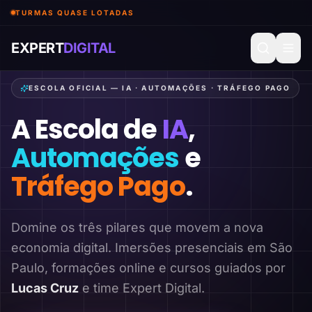
TURMAS QUASE LOTADAS
EXPERT
DIGITAL
ESCOLA OFICIAL — IA · AUTOMAÇÕES · TRÁFEGO PAGO
A Escola de
IA
,
Automações
e
Tráfego Pago
.
Domine os três pilares que movem a nova
economia digital. Imersões presenciais em São
Paulo, formações online e cursos guiados por
Lucas Cruz
e time Expert Digital.