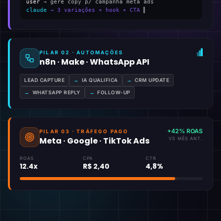
user
→ gere copy p/ campanha meta ads
claude
→ 3 variações + hook + CTA
▍
PILAR 02 · AUTOMAÇÕES
n8n · Make · WhatsApp API
LEAD CAPTURE
→
IA QUALIFICA
→
CRM UPDATE
→
WHATSAPP REPLY
→
FOLLOW-UP
+42% ROAS
PILAR 03 · TRÁFEGO PAGO
Meta · Google · TikTok Ads
VS MÊS ANT.
ROAS
CPA
CTR
12.4x
R$ 2,40
4,8%