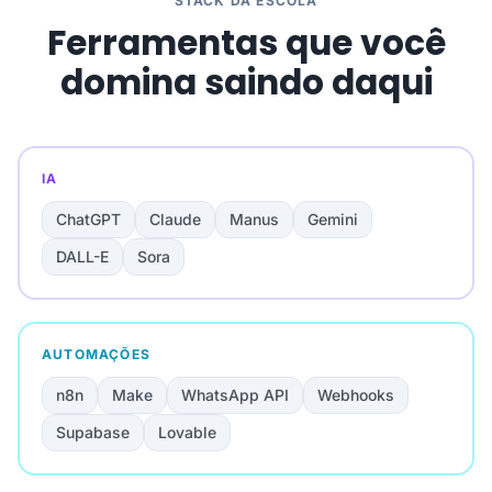
STACK DA ESCOLA
Ferramentas que você
domina saindo daqui
IA
ChatGPT
Claude
Manus
Gemini
DALL-E
Sora
AUTOMAÇÕES
n8n
Make
WhatsApp API
Webhooks
Supabase
Lovable