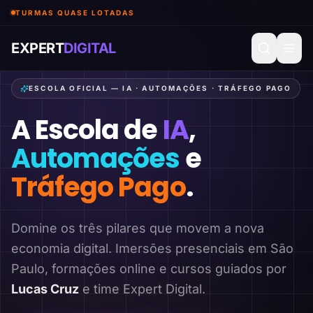
TURMAS QUASE LOTADAS
EXPERT
DIGITAL
ESCOLA OFICIAL — IA · AUTOMAÇÕES · TRÁFEGO PAGO
A Escola de
IA
,
Automações
e
Tráfego Pago
.
Domine os três pilares que movem a nova
economia digital. Imersões presenciais em São
Paulo, formações online e cursos guiados por
Lucas Cruz
e time Expert Digital.