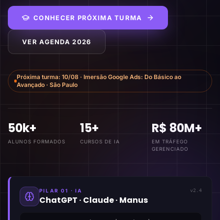
CONHECER PRÓXIMA TURMA
VER AGENDA 2026
Próxima turma:
10/08
·
Imersão Google Ads: Do Básico ao
Avançado
·
São Paulo
50k+
15+
R$ 80M+
ALUNOS FORMADOS
CURSOS DE IA
EM TRÁFEGO
GERENCIADO
PILAR 01 · IA
v2.4
ChatGPT · Claude · Manus