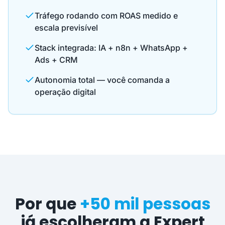
Tráfego rodando com ROAS medido e
escala previsível
Stack integrada: IA + n8n + WhatsApp +
Ads + CRM
Autonomia total — você comanda a
operação digital
Por que
+50 mil pessoas
já escolheram a Expert