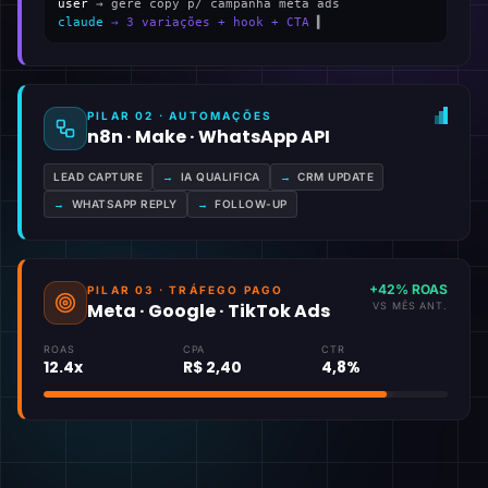
user
→ gere copy p/ campanha meta ads
claude
→ 3 variações + hook + CTA
▍
PILAR 02 · AUTOMAÇÕES
n8n · Make · WhatsApp API
LEAD CAPTURE
→
IA QUALIFICA
→
CRM UPDATE
→
WHATSAPP REPLY
→
FOLLOW-UP
+42% ROAS
PILAR 03 · TRÁFEGO PAGO
Meta · Google · TikTok Ads
VS MÊS ANT.
ROAS
CPA
CTR
12.4x
R$ 2,40
4,8%