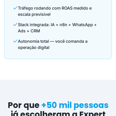
Tráfego rodando com ROAS medido e
escala previsível
Stack integrada: IA + n8n + WhatsApp +
Ads + CRM
Autonomia total — você comanda a
operação digital
Por que
+50 mil pessoas
já escolheram a Expert