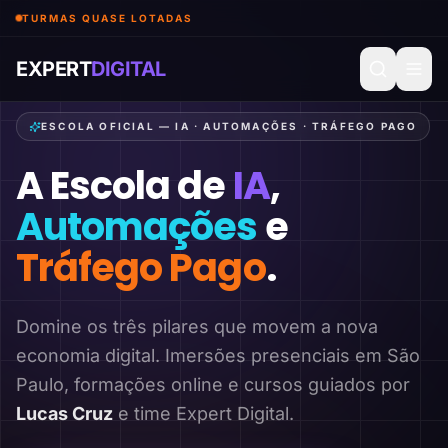
TURMAS QUASE LOTADAS
EXPERT
DIGITAL
ESCOLA OFICIAL — IA · AUTOMAÇÕES · TRÁFEGO PAGO
A Escola de
IA
,
Automações
e
Tráfego Pago
.
Domine os três pilares que movem a nova
economia digital. Imersões presenciais em São
Paulo, formações online e cursos guiados por
Lucas Cruz
e time Expert Digital.