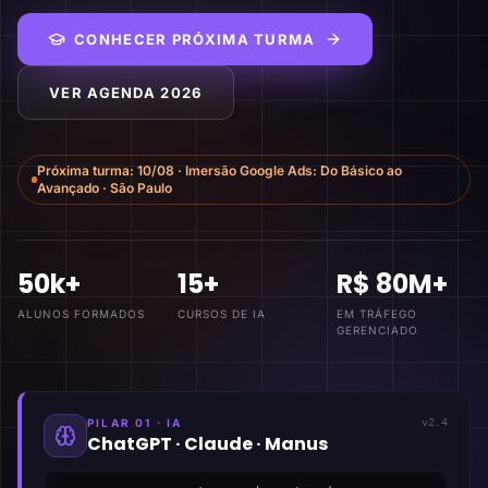
CONHECER PRÓXIMA TURMA
VER AGENDA 2026
Próxima turma:
10/08
·
Imersão Google Ads: Do Básico ao
Avançado
·
São Paulo
50k+
15+
R$ 80M+
ALUNOS FORMADOS
CURSOS DE IA
EM TRÁFEGO
GERENCIADO
PILAR 01 · IA
v2.4
ChatGPT · Claude · Manus