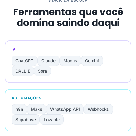
STACK DA ESCOLA
Ferramentas que você
domina saindo daqui
IA
ChatGPT
Claude
Manus
Gemini
DALL-E
Sora
AUTOMAÇÕES
n8n
Make
WhatsApp API
Webhooks
Supabase
Lovable