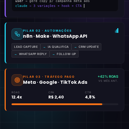
user
→ gere copy p/ campanha meta ads
claude
→ 3 variações + hook + CTA
▍
PILAR 02 · AUTOMAÇÕES
n8n · Make · WhatsApp API
LEAD CAPTURE
→
IA QUALIFICA
→
CRM UPDATE
→
WHATSAPP REPLY
→
FOLLOW-UP
+42% ROAS
PILAR 03 · TRÁFEGO PAGO
Meta · Google · TikTok Ads
VS MÊS ANT.
ROAS
CPA
CTR
12.4x
R$ 2,40
4,8%