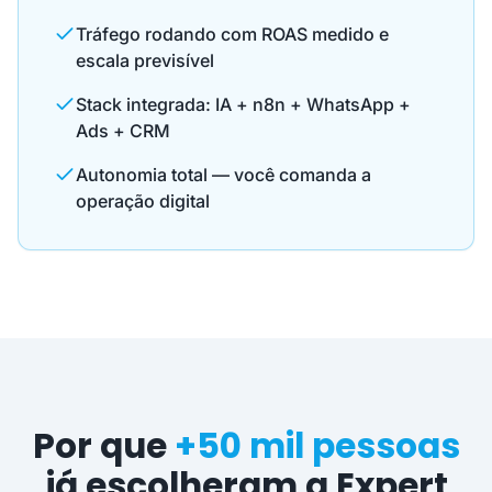
Tráfego rodando com ROAS medido e
escala previsível
Stack integrada: IA + n8n + WhatsApp +
Ads + CRM
Autonomia total — você comanda a
operação digital
Por que
+50 mil pessoas
já escolheram a Expert