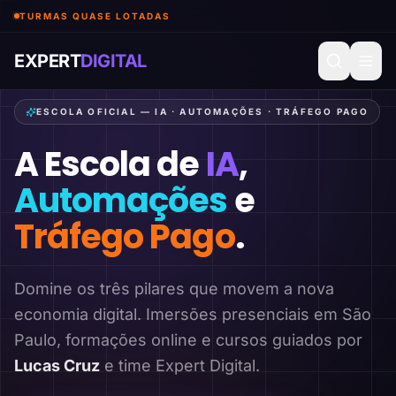
TURMAS QUASE LOTADAS
EXPERT
DIGITAL
ESCOLA OFICIAL — IA · AUTOMAÇÕES · TRÁFEGO PAGO
A Escola de
IA
,
Automações
e
Tráfego Pago
.
Domine os três pilares que movem a nova
economia digital. Imersões presenciais em São
Paulo, formações online e cursos guiados por
Lucas Cruz
e time Expert Digital.