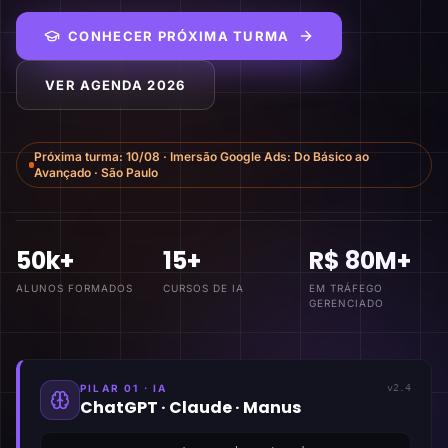
CONHECER PRÓXIMA TURMA
VER AGENDA 2026
Próxima turma:
10/08
·
Imersão Google Ads: Do Básico ao
Avançado
·
São Paulo
50k+
15+
R$ 80M+
ALUNOS FORMADOS
CURSOS DE IA
EM TRÁFEGO
GERENCIADO
PILAR 01 · IA
v2.4
ChatGPT · Claude · Manus