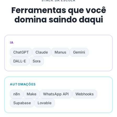
STACK DA ESCOLA
Ferramentas que você
domina saindo daqui
IA
ChatGPT
Claude
Manus
Gemini
DALL-E
Sora
AUTOMAÇÕES
n8n
Make
WhatsApp API
Webhooks
Supabase
Lovable