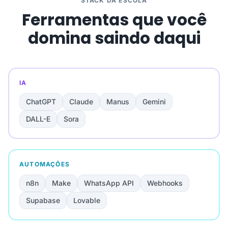
STACK DA ESCOLA
Ferramentas que você
domina saindo daqui
IA
ChatGPT
Claude
Manus
Gemini
DALL-E
Sora
AUTOMAÇÕES
n8n
Make
WhatsApp API
Webhooks
Supabase
Lovable