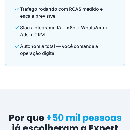
Tráfego rodando com ROAS medido e
escala previsível
Stack integrada: IA + n8n + WhatsApp +
Ads + CRM
Autonomia total — você comanda a
operação digital
Por que
+50 mil pessoas
já escolheram a Expert