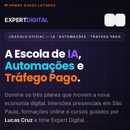
TURMAS QUASE LOTADAS
EXPERT
DIGITAL
ESCOLA OFICIAL — IA · AUTOMAÇÕES · TRÁFEGO PAGO
A Escola de
IA
,
Automações
e
Tráfego Pago
.
Domine os três pilares que movem a nova
economia digital. Imersões presenciais em São
Paulo, formações online e cursos guiados por
Lucas Cruz
e time Expert Digital.