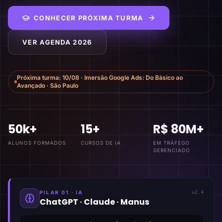
CONHECER PRÓXIMA TURMA
VER AGENDA 2026
Próxima turma:
10/08
·
Imersão Google Ads: Do Básico ao
Avançado
·
São Paulo
50k+
15+
R$ 80M+
ALUNOS FORMADOS
CURSOS DE IA
EM TRÁFEGO
GERENCIADO
PILAR 01 · IA
v2.4
ChatGPT · Claude · Manus