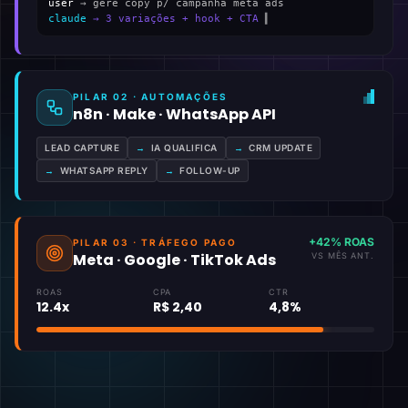
user
→ gere copy p/ campanha meta ads
claude
→ 3 variações + hook + CTA
▍
PILAR 02 · AUTOMAÇÕES
n8n · Make · WhatsApp API
LEAD CAPTURE
→
IA QUALIFICA
→
CRM UPDATE
→
WHATSAPP REPLY
→
FOLLOW-UP
+42% ROAS
PILAR 03 · TRÁFEGO PAGO
Meta · Google · TikTok Ads
VS MÊS ANT.
ROAS
CPA
CTR
12.4x
R$ 2,40
4,8%