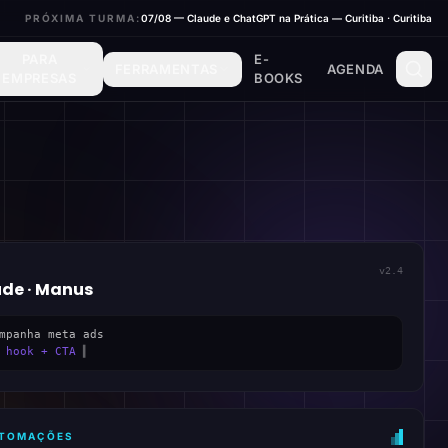
PRÓXIMA TURMA:
07/08 — Claude e ChatGPT na Prática — Curitiba · Curitiba
PARA
E-
FERRAMENTAS
AGENDA
EMPRESAS
BOOKS
v2.4
ude · Manus
mpanha meta ads
 hook + CTA
▍
AUTOMAÇÕES