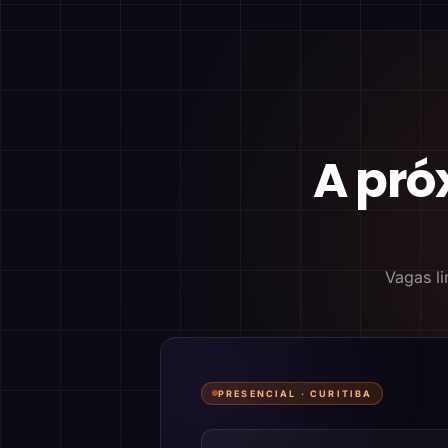
A pró
Vagas li
PRESENCIAL ·
CURITIBA