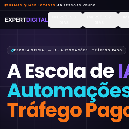
TURMAS QUASE LOTADAS
|
47
PESSOAS VENDO
IMERSÕES 3
IMERSÕES 2
IM
EXPERT
DIGITAL
DIAS
DIAS
ESCOLA OFICIAL — IA · AUTOMAÇÕES · TRÁFEGO PAGO
A Escola de
I
Automaçõe
Tráfego Pag