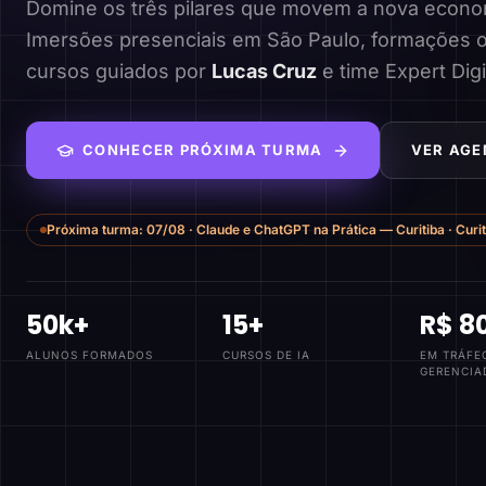
Domine os três pilares que movem a nova economi
Imersões presenciais em São Paulo, formações o
cursos guiados por
Lucas Cruz
e time Expert Digi
CONHECER PRÓXIMA TURMA
VER AGE
Próxima turma:
07/08
·
Claude e ChatGPT na Prática — Curitiba
·
Curi
50k+
15+
R$ 8
ALUNOS FORMADOS
CURSOS DE IA
EM TRÁFE
GERENCIA