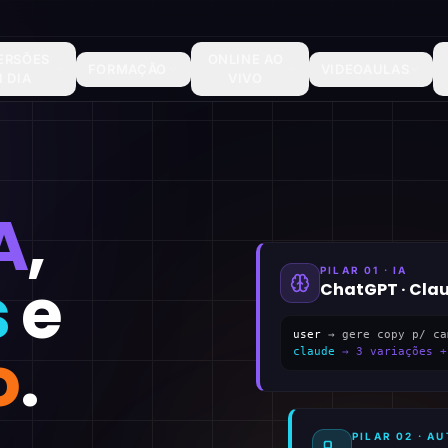
ERSÕES
ONLINE AO
FORMAÇÃO
VIDEOAULAS
1 DIA
VIVO
A
,
PILAR 01 · IA
s
e
ChatGPT · Cla
user
→ gere copy p/ ca
o
.
claude
→ 3 variações +
PILAR 02 · 