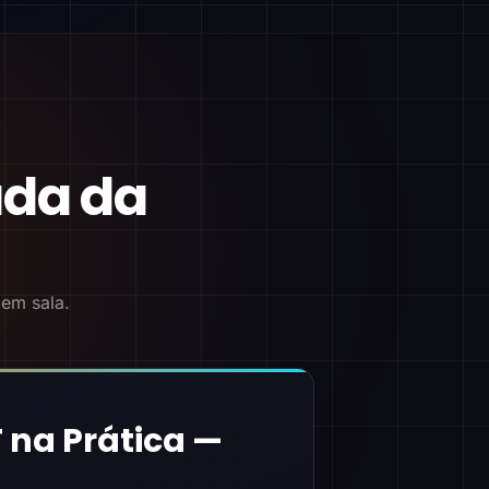
ada da
 em sala.
 na Prática —