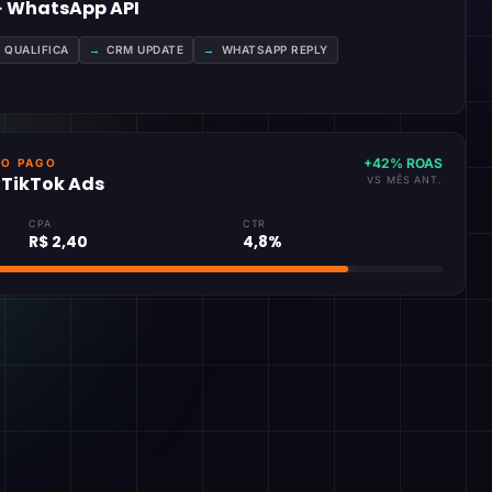
 · WhatsApp API
A QUALIFICA
→
CRM UPDATE
→
WHATSAPP REPLY
+42% ROAS
GO PAGO
· TikTok Ads
VS MÊS ANT.
CPA
CTR
R$ 2,40
4,8%