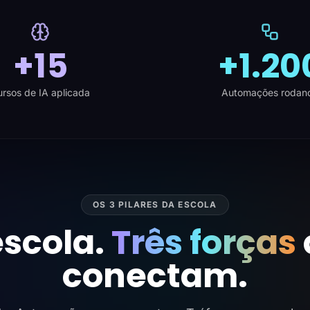
+15
+1.20
rsos de IA aplicada
Automações rodan
OS 3 PILARES DA ESCOLA
scola.
Três forças
conectam.