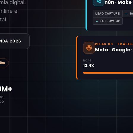
n8n · Make
a digital.
nline e
LEAD CAPTURE
→
I
tal.
→
FOLLOW-UP
NDA 2026
PILAR 03 · TRÁFE
Meta · Google 
ROAS
tiba
12.4x
0M+
GO
DO