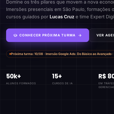
Domine os três pilares que movem a nova economi
Imersões presenciais em São Paulo, formações o
cursos guiados por
Lucas Cruz
e time Expert Digi
CONHECER PRÓXIMA TURMA
VER AGE
Próxima turma:
10/08
·
Imersão Google Ads: Do Básico ao Avançado
·
50k+
15+
R$ 8
ALUNOS FORMADOS
CURSOS DE IA
EM TRÁFE
GERENCIA