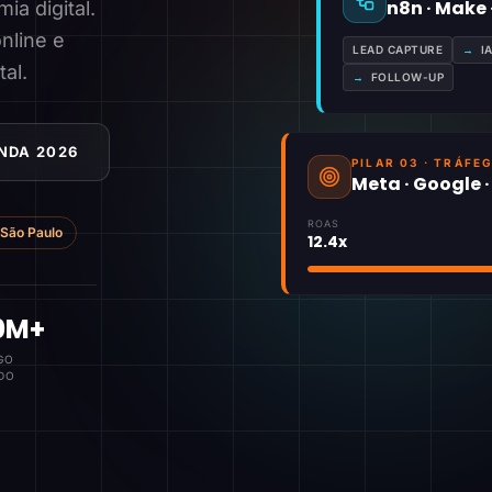
n8n · Make
a digital.
nline e
LEAD CAPTURE
→
I
tal.
→
FOLLOW-UP
NDA 2026
PILAR 03 · TRÁFE
Meta · Google 
ROAS
São Paulo
12.4x
0M+
GO
DO