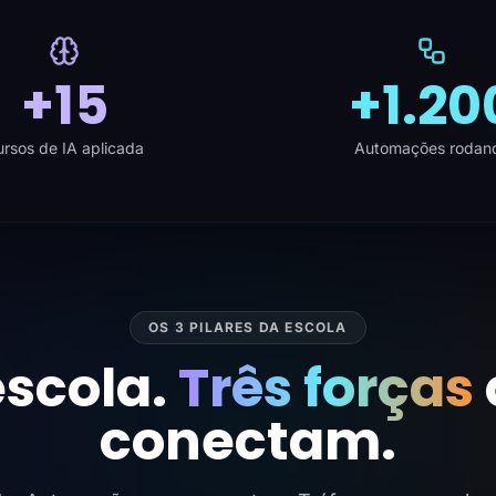
+15
+1.20
rsos de IA aplicada
Automações rodan
OS 3 PILARES DA ESCOLA
scola.
Três forças
conectam.