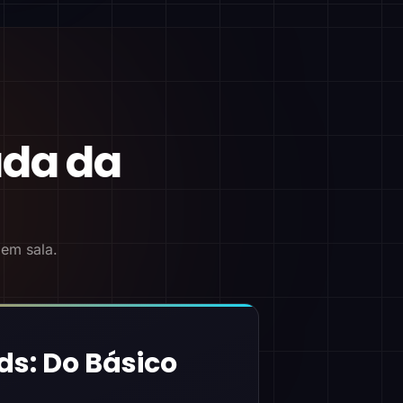
ada da
 em sala.
ds: Do Básico