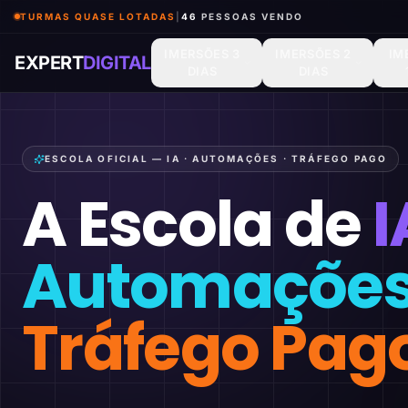
TURMAS QUASE LOTADAS
|
46
PESSOAS VENDO
IMERSÕES 3
IMERSÕES 2
IM
EXPERT
DIGITAL
DIAS
DIAS
ESCOLA OFICIAL — IA · AUTOMAÇÕES · TRÁFEGO PAGO
A Escola de
I
Automaçõe
Tráfego Pag