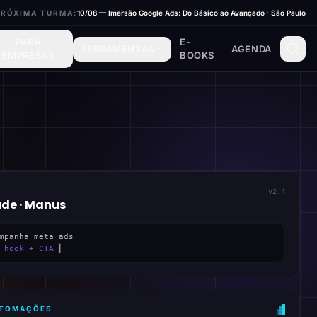
PRÓXIMA TURMA:
10/08 — Imersão Google Ads: Do Básico ao Avançado · São Paulo
PARA
E-
FERRAMENTAS
AGENDA
EMPRESAS
BOOKS
v2.4
ude · Manus
mpanha meta ads
 hook + CTA
▍
AUTOMAÇÕES