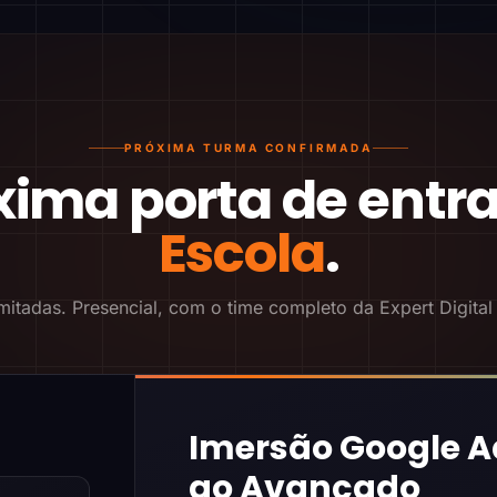
PRÓXIMA TURMA CONFIRMADA
xima porta de entr
Escola
.
mitadas. Presencial, com o time completo da Expert Digital
Imersão Google A
ao Avançado