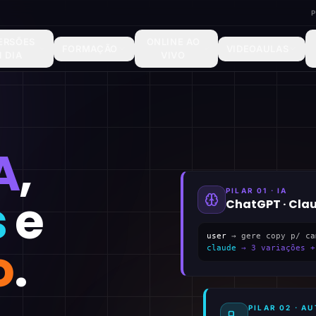
ERSÕES
ONLINE AO
FORMAÇÃO
VIDEOAULAS
1 DIA
VIVO
A
,
PILAR 01 · IA
s
e
ChatGPT · Cla
user
→ gere copy p/ ca
o
.
claude
→ 3 variações +
PILAR 02 · 