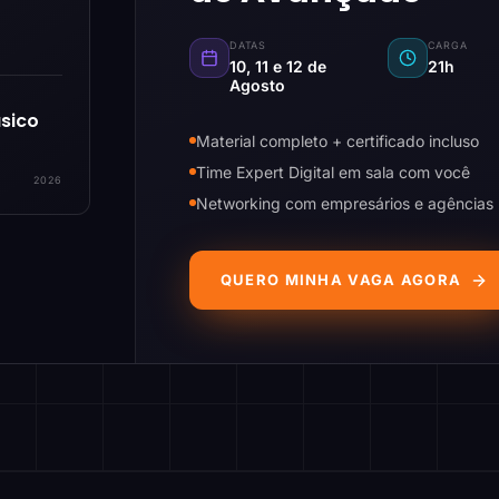
DATAS
CARGA
10, 11 e 12 de
21h
Agosto
sico
Material completo + certificado incluso
Time Expert Digital em sala com você
2026
Networking com empresários e agências
QUERO MINHA VAGA AGORA