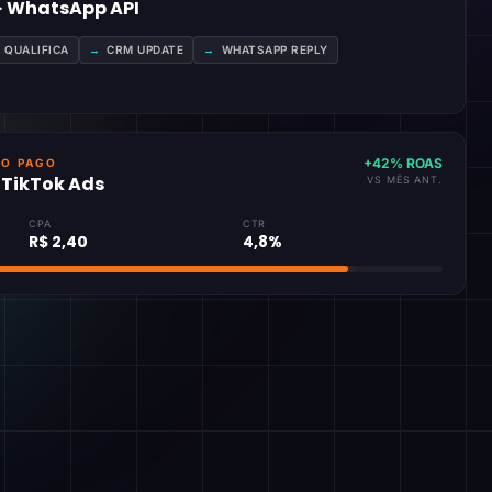
 · WhatsApp API
A QUALIFICA
→
CRM UPDATE
→
WHATSAPP REPLY
+42% ROAS
GO PAGO
· TikTok Ads
VS MÊS ANT.
CPA
CTR
R$ 2,40
4,8%