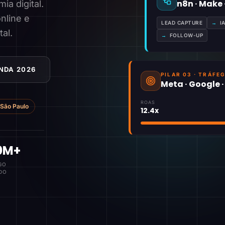
n8n · Make
a digital.
nline e
LEAD CAPTURE
→
I
tal.
→
FOLLOW-UP
NDA 2026
PILAR 03 · TRÁFE
Meta · Google 
ROAS
São Paulo
12.4x
0M+
GO
DO