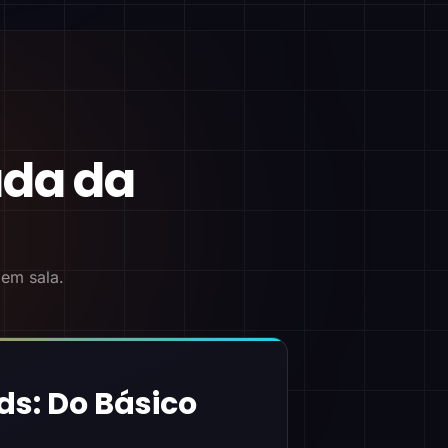
ada da
 em sala.
ds: Do Básico