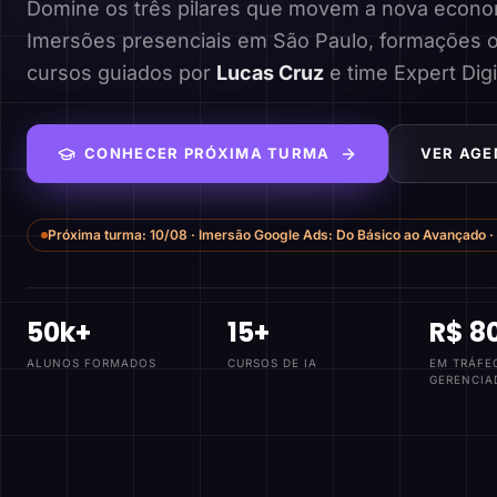
Domine os três pilares que movem a nova economi
Imersões presenciais em São Paulo, formações o
cursos guiados por
Lucas Cruz
e time Expert Digi
CONHECER PRÓXIMA TURMA
VER AGE
Próxima turma:
10/08
·
Imersão Google Ads: Do Básico ao Avançado
·
50k+
15+
R$ 8
ALUNOS FORMADOS
CURSOS DE IA
EM TRÁFE
GERENCIA