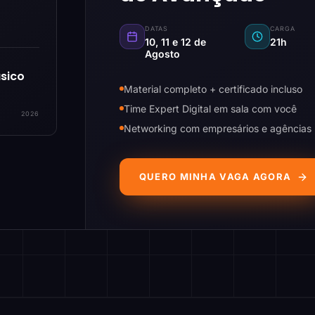
DATAS
CARGA
10, 11 e 12 de
21h
Agosto
sico
Material completo + certificado incluso
Time Expert Digital em sala com você
2026
Networking com empresários e agências
QUERO MINHA VAGA AGORA