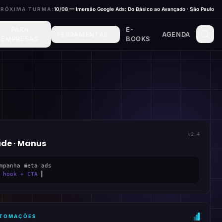
PRÓXIMA TURMA:
10/08 — Imersão Google Ads: Do Básico ao Avançado · São Paulo
PARA
E-
FERRAMENTAS
AGENDA
EMPRESAS
BOOKS
v2.4
ude · Manus
mpanha meta ads
 hook + CTA
▍
AUTOMAÇÕES