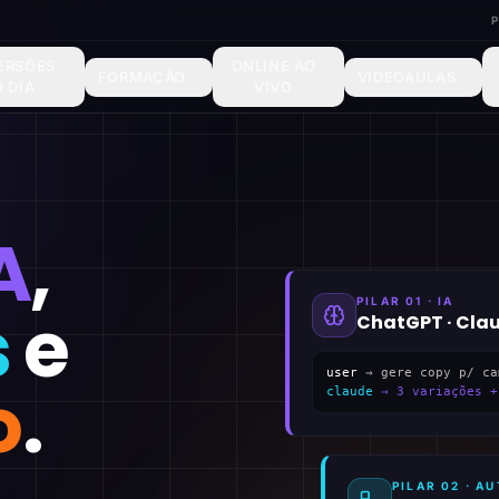
ERSÕES
ONLINE AO
FORMAÇÃO
VIDEOAULAS
1 DIA
VIVO
A
,
PILAR 01 · IA
s
e
ChatGPT · Cla
user
→ gere copy p/ ca
o
.
claude
→ 3 variações +
PILAR 02 · 