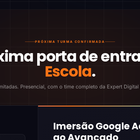
PRÓXIMA TURMA CONFIRMADA
xima porta de entr
Escola
.
mitadas. Presencial, com o time completo da Expert Digital
Imersão Google A
ao Avançado