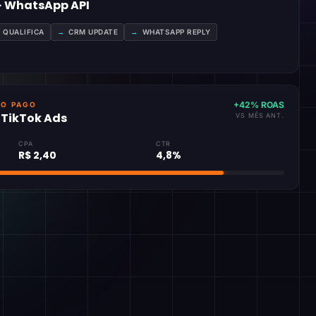
 · WhatsApp API
A QUALIFICA
→
CRM UPDATE
→
WHATSAPP REPLY
+42% ROAS
GO PAGO
· TikTok Ads
VS MÊS ANT.
CPA
CTR
R$ 2,40
4,8%