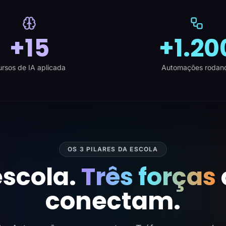
+15
+1.20
rsos de IA aplicada
Automações rodan
OS 3 PILARES DA ESCOLA
scola.
Três forças
conectam.