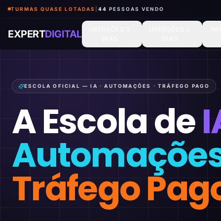
TURMAS QUASE LOTADAS
|
43
PESSOAS VENDO
IMERSÕES 3
IMERSÕES 2
IM
EXPERT
DIGITAL
DIAS
DIAS
ESCOLA OFICIAL — IA · AUTOMAÇÕES · TRÁFEGO PAGO
A Escola de
I
Automaçõe
Tráfego Pag