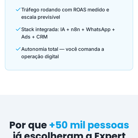
Tráfego rodando com ROAS medido e
escala previsível
Stack integrada: IA + n8n + WhatsApp +
Ads + CRM
Autonomia total — você comanda a
operação digital
Por que
+50 mil pessoas
já escolheram a Expert