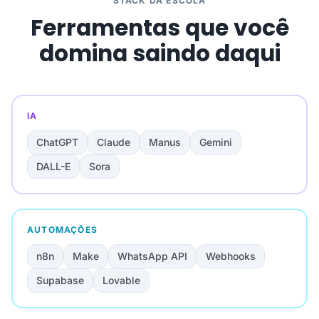
STACK DA ESCOLA
Ferramentas que você
domina saindo daqui
IA
ChatGPT
Claude
Manus
Gemini
DALL-E
Sora
AUTOMAÇÕES
n8n
Make
WhatsApp API
Webhooks
Supabase
Lovable