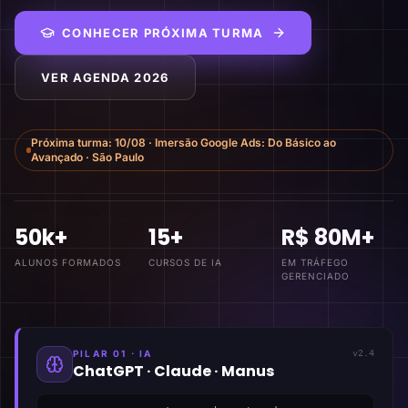
CONHECER PRÓXIMA TURMA
VER AGENDA 2026
Próxima turma:
10/08
·
Imersão Google Ads: Do Básico ao
Avançado
·
São Paulo
50k+
15+
R$ 80M+
ALUNOS FORMADOS
CURSOS DE IA
EM TRÁFEGO
GERENCIADO
PILAR 01 · IA
v2.4
ChatGPT · Claude · Manus