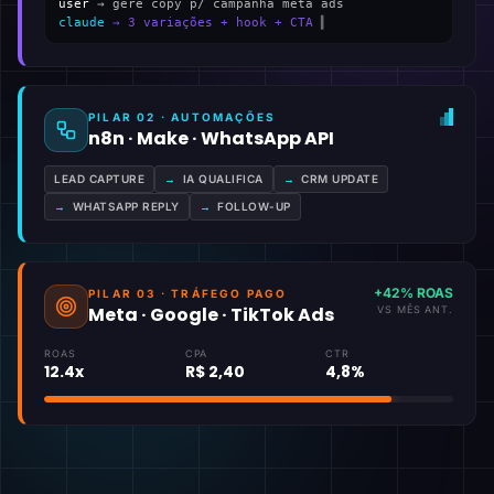
user
→ gere copy p/ campanha meta ads
claude
→ 3 variações + hook + CTA
▍
PILAR 02 · AUTOMAÇÕES
n8n · Make · WhatsApp API
LEAD CAPTURE
→
IA QUALIFICA
→
CRM UPDATE
→
WHATSAPP REPLY
→
FOLLOW-UP
+42% ROAS
PILAR 03 · TRÁFEGO PAGO
Meta · Google · TikTok Ads
VS MÊS ANT.
ROAS
CPA
CTR
12.4x
R$ 2,40
4,8%