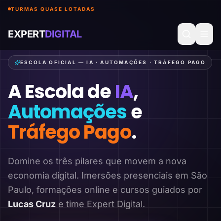
TURMAS QUASE LOTADAS
EXPERT
DIGITAL
ESCOLA OFICIAL — IA · AUTOMAÇÕES · TRÁFEGO PAGO
A Escola de
IA
,
Automações
e
Tráfego Pago
.
Domine os três pilares que movem a nova
economia digital. Imersões presenciais em São
Paulo, formações online e cursos guiados por
Lucas Cruz
e time Expert Digital.