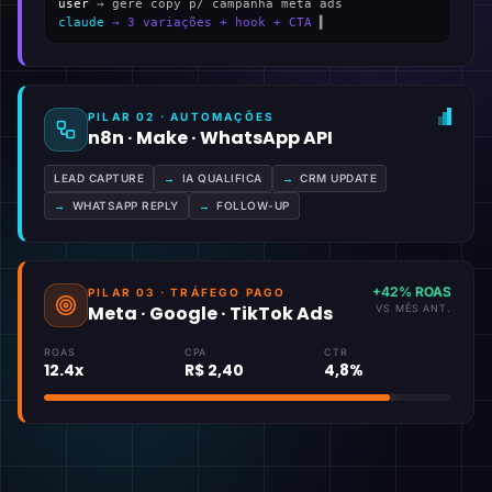
user
→ gere copy p/ campanha meta ads
claude
→ 3 variações + hook + CTA
▍
PILAR 02 · AUTOMAÇÕES
n8n · Make · WhatsApp API
LEAD CAPTURE
→
IA QUALIFICA
→
CRM UPDATE
→
WHATSAPP REPLY
→
FOLLOW-UP
+42% ROAS
PILAR 03 · TRÁFEGO PAGO
Meta · Google · TikTok Ads
VS MÊS ANT.
ROAS
CPA
CTR
12.4x
R$ 2,40
4,8%