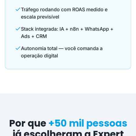
Tráfego rodando com ROAS medido e
escala previsível
Stack integrada: IA + n8n + WhatsApp +
Ads + CRM
Autonomia total — você comanda a
operação digital
Por que
+50 mil pessoas
já escolheram a Expert