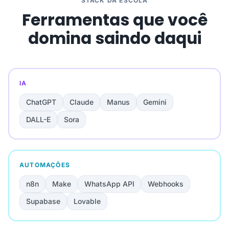
STACK DA ESCOLA
Ferramentas que você
domina saindo daqui
IA
ChatGPT
Claude
Manus
Gemini
DALL-E
Sora
AUTOMAÇÕES
n8n
Make
WhatsApp API
Webhooks
Supabase
Lovable