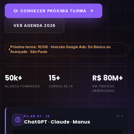
CONHECER PRÓXIMA TURMA
VER AGENDA 2026
Próxima turma:
10/08
·
Imersão Google Ads: Do Básico ao
Avançado
·
São Paulo
50k+
15+
R$ 80M+
ALUNOS FORMADOS
CURSOS DE IA
EM TRÁFEGO
GERENCIADO
PILAR 01 · IA
v2.4
ChatGPT · Claude · Manus