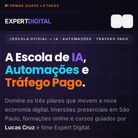
TURMAS QUASE LOTADAS
EXPERT
DIGITAL
ESCOLA OFICIAL — IA · AUTOMAÇÕES · TRÁFEGO PAGO
A Escola de
IA
,
Automações
e
Tráfego Pago
.
Domine os três pilares que movem a nova
economia digital. Imersões presenciais em São
Paulo, formações online e cursos guiados por
Lucas Cruz
e time Expert Digital.