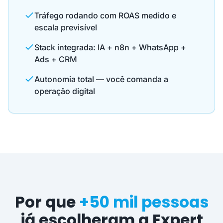
Tráfego rodando com ROAS medido e
escala previsível
Stack integrada: IA + n8n + WhatsApp +
Ads + CRM
Autonomia total — você comanda a
operação digital
Por que
+50 mil pessoas
já escolheram a Expert