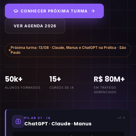
CONHECER PRÓXIMA TURMA
VER AGENDA 2026
Próxima turma:
13/08
·
Claude, Manus e ChatGPT na Prática
·
São
Paulo
50k+
15+
R$ 80M+
ALUNOS FORMADOS
CURSOS DE IA
EM TRÁFEGO
GERENCIADO
PILAR 01 · IA
v2.4
ChatGPT · Claude · Manus