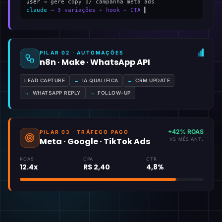
user
→ gere copy p/ campanha meta ads
claude
→ 3 variações + hook + CTA
▍
PILAR 02 · AUTOMAÇÕES
n8n · Make · WhatsApp API
LEAD CAPTURE
→
IA QUALIFICA
→
CRM UPDATE
→
WHATSAPP REPLY
→
FOLLOW-UP
+42% ROAS
PILAR 03 · TRÁFEGO PAGO
Meta · Google · TikTok Ads
VS MÊS ANT.
ROAS
CPA
CTR
12.4x
R$ 2,40
4,8%