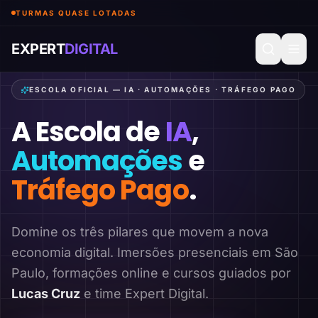
TURMAS QUASE LOTADAS
EXPERT
DIGITAL
ESCOLA OFICIAL — IA · AUTOMAÇÕES · TRÁFEGO PAGO
A Escola de
IA
,
Automações
e
Tráfego Pago
.
Domine os três pilares que movem a nova
economia digital. Imersões presenciais em São
Paulo, formações online e cursos guiados por
Lucas Cruz
e time Expert Digital.