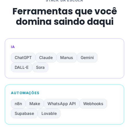
STACK DA ESCOLA
Ferramentas que você
domina saindo daqui
IA
ChatGPT
Claude
Manus
Gemini
DALL-E
Sora
AUTOMAÇÕES
n8n
Make
WhatsApp API
Webhooks
Supabase
Lovable