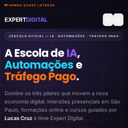
TURMAS QUASE LOTADAS
EXPERT
DIGITAL
ESCOLA OFICIAL — IA · AUTOMAÇÕES · TRÁFEGO PAGO
A Escola de
IA
,
Automações
e
Tráfego Pago
.
Domine os três pilares que movem a nova
economia digital. Imersões presenciais em São
Paulo, formações online e cursos guiados por
Lucas Cruz
e time Expert Digital.