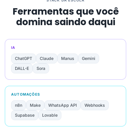
STACK DA ESCOLA
Ferramentas que você
domina saindo daqui
IA
ChatGPT
Claude
Manus
Gemini
DALL-E
Sora
AUTOMAÇÕES
n8n
Make
WhatsApp API
Webhooks
Supabase
Lovable