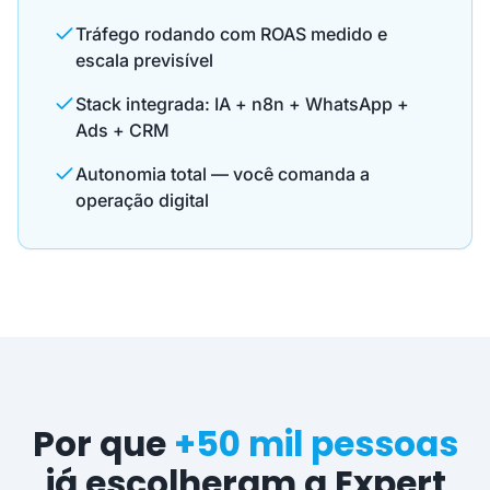
Tráfego rodando com ROAS medido e
escala previsível
Stack integrada: IA + n8n + WhatsApp +
Ads + CRM
Autonomia total — você comanda a
operação digital
Por que
+50 mil pessoas
já escolheram a Expert