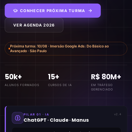
CONHECER PRÓXIMA TURMA
VER AGENDA 2026
Próxima turma:
10/08
·
Imersão Google Ads: Do Básico ao
Avançado
·
São Paulo
50k+
15+
R$ 80M+
ALUNOS FORMADOS
CURSOS DE IA
EM TRÁFEGO
GERENCIADO
PILAR 01 · IA
v2.4
ChatGPT · Claude · Manus