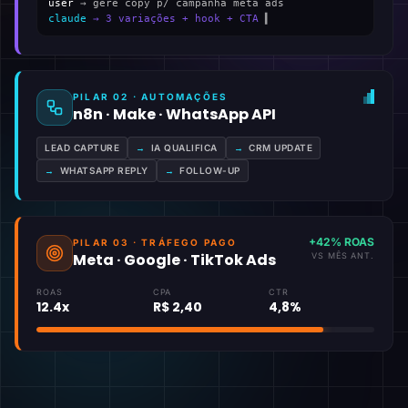
user
→ gere copy p/ campanha meta ads
claude
→ 3 variações + hook + CTA
▍
PILAR 02 · AUTOMAÇÕES
n8n · Make · WhatsApp API
LEAD CAPTURE
→
IA QUALIFICA
→
CRM UPDATE
→
WHATSAPP REPLY
→
FOLLOW-UP
+42% ROAS
PILAR 03 · TRÁFEGO PAGO
Meta · Google · TikTok Ads
VS MÊS ANT.
ROAS
CPA
CTR
12.4x
R$ 2,40
4,8%