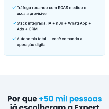
Tráfego rodando com ROAS medido e
escala previsível
Stack integrada: IA + n8n + WhatsApp +
Ads + CRM
Autonomia total — você comanda a
operação digital
Por que
+50 mil pessoas
já escolheram a Expert