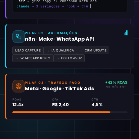
user
→ gere copy p/ campanha meta ads
claude
→ 3 variações + hook + CTA
▍
PILAR 02 · AUTOMAÇÕES
n8n · Make · WhatsApp API
LEAD CAPTURE
→
IA QUALIFICA
→
CRM UPDATE
→
WHATSAPP REPLY
→
FOLLOW-UP
+42% ROAS
PILAR 03 · TRÁFEGO PAGO
Meta · Google · TikTok Ads
VS MÊS ANT.
ROAS
CPA
CTR
12.4x
R$ 2,40
4,8%