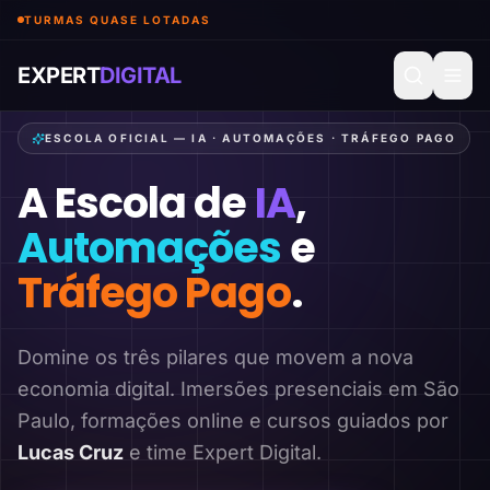
TURMAS QUASE LOTADAS
EXPERT
DIGITAL
ESCOLA OFICIAL — IA · AUTOMAÇÕES · TRÁFEGO PAGO
A Escola de
IA
,
Automações
e
Tráfego Pago
.
Domine os três pilares que movem a nova
economia digital. Imersões presenciais em São
Paulo, formações online e cursos guiados por
Lucas Cruz
e time Expert Digital.