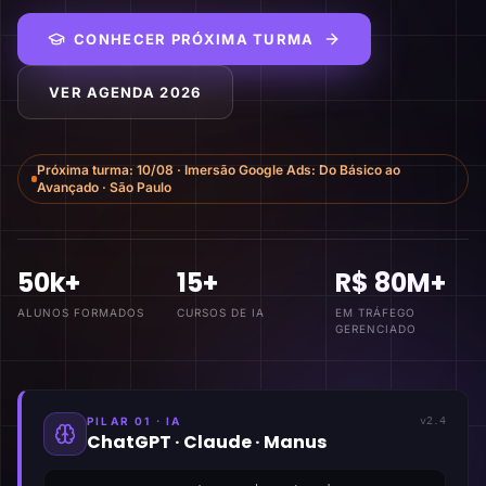
CONHECER PRÓXIMA TURMA
VER AGENDA 2026
Próxima turma:
10/08
·
Imersão Google Ads: Do Básico ao
Avançado
·
São Paulo
50k+
15+
R$ 80M+
ALUNOS FORMADOS
CURSOS DE IA
EM TRÁFEGO
GERENCIADO
PILAR 01 · IA
v2.4
ChatGPT · Claude · Manus