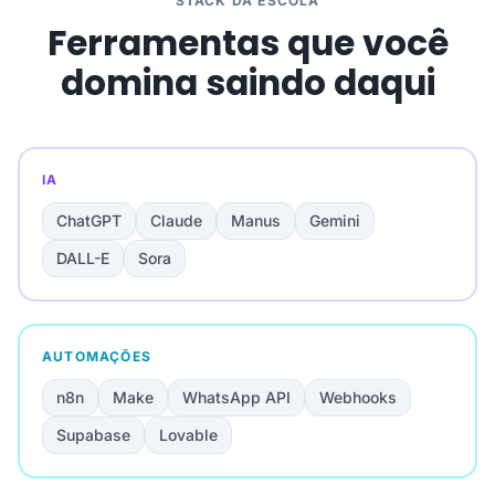
STACK DA ESCOLA
Ferramentas que você
domina saindo daqui
IA
ChatGPT
Claude
Manus
Gemini
DALL-E
Sora
AUTOMAÇÕES
n8n
Make
WhatsApp API
Webhooks
Supabase
Lovable