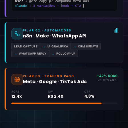
user
→ gere copy p/ campanha meta ads
claude
→ 3 variações + hook + CTA
▍
PILAR 02 · AUTOMAÇÕES
n8n · Make · WhatsApp API
LEAD CAPTURE
→
IA QUALIFICA
→
CRM UPDATE
→
WHATSAPP REPLY
→
FOLLOW-UP
+42% ROAS
PILAR 03 · TRÁFEGO PAGO
Meta · Google · TikTok Ads
VS MÊS ANT.
ROAS
CPA
CTR
12.4x
R$ 2,40
4,8%