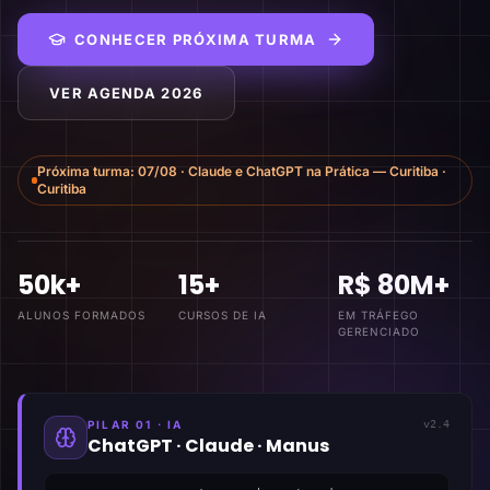
CONHECER PRÓXIMA TURMA
VER AGENDA 2026
Próxima turma:
07/08
·
Claude e ChatGPT na Prática — Curitiba
·
Curitiba
50k+
15+
R$ 80M+
ALUNOS FORMADOS
CURSOS DE IA
EM TRÁFEGO
GERENCIADO
PILAR 01 · IA
v2.4
ChatGPT · Claude · Manus