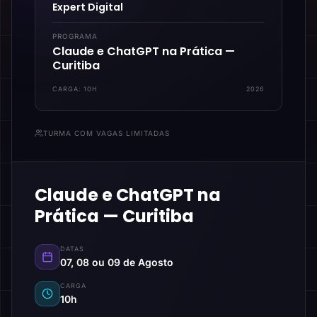
Expert Digital
PROGRAMA
Claude e ChatGPT na Prática —
Curitiba
CARGA:
10H
2026
TURMA COM VAGAS LIMITADAS
Claude e ChatGPT na
Prática — Curitiba
DATAS
07, 08 ou 09 de Agosto
CARGA
10h