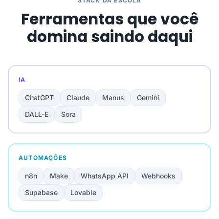
STACK DA ESCOLA
Ferramentas que você
domina saindo daqui
IA
ChatGPT
Claude
Manus
Gemini
DALL-E
Sora
AUTOMAÇÕES
n8n
Make
WhatsApp API
Webhooks
Supabase
Lovable