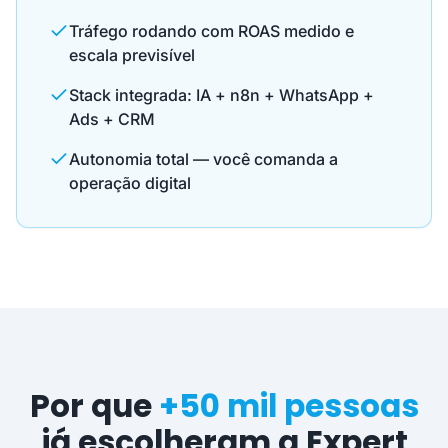
Tráfego rodando com ROAS medido e
escala previsível
Stack integrada: IA + n8n + WhatsApp +
Ads + CRM
Autonomia total — você comanda a
operação digital
Por que
+50 mil pessoas
já escolheram a Expert