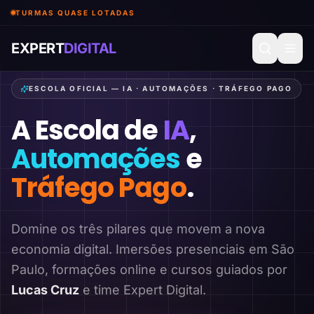
TURMAS QUASE LOTADAS
EXPERT
DIGITAL
ESCOLA OFICIAL — IA · AUTOMAÇÕES · TRÁFEGO PAGO
A Escola de
IA
,
Automações
e
Tráfego Pago
.
Domine os três pilares que movem a nova
economia digital. Imersões presenciais em São
Paulo, formações online e cursos guiados por
Lucas Cruz
e time Expert Digital.