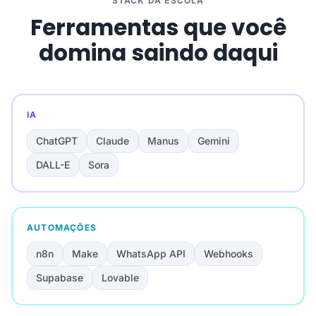
STACK DA ESCOLA
Ferramentas que você
domina saindo daqui
IA
ChatGPT
Claude
Manus
Gemini
DALL-E
Sora
AUTOMAÇÕES
n8n
Make
WhatsApp API
Webhooks
Supabase
Lovable