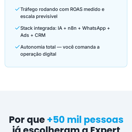
Tráfego rodando com ROAS medido e
escala previsível
Stack integrada: IA + n8n + WhatsApp +
Ads + CRM
Autonomia total — você comanda a
operação digital
Por que
+50 mil pessoas
já escolheram a Expert