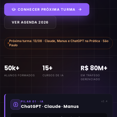
CONHECER PRÓXIMA TURMA
VER AGENDA 2026
Próxima turma:
13/08
·
Claude, Manus e ChatGPT na Prática
·
São
Paulo
50k+
15+
R$ 80M+
ALUNOS FORMADOS
CURSOS DE IA
EM TRÁFEGO
GERENCIADO
PILAR 01 · IA
v2.4
ChatGPT · Claude · Manus