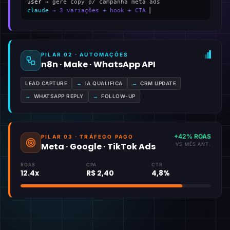
user
→ gere copy p/ campanha meta ads
claude
→ 3 variações + hook + CTA
▍
PILAR 02 · AUTOMAÇÕES
n8n · Make · WhatsApp API
LEAD CAPTURE
→
IA QUALIFICA
→
CRM UPDATE
→
WHATSAPP REPLY
→
FOLLOW-UP
+42% ROAS
PILAR 03 · TRÁFEGO PAGO
Meta · Google · TikTok Ads
VS MÊS ANT.
ROAS
CPA
CTR
12.4x
R$ 2,40
4,8%