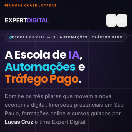
TURMAS QUASE LOTADAS
EXPERT
DIGITAL
ESCOLA OFICIAL — IA · AUTOMAÇÕES · TRÁFEGO PAGO
A Escola de
IA
,
Automações
e
Tráfego Pago
.
Domine os três pilares que movem a nova
economia digital. Imersões presenciais em São
Paulo, formações online e cursos guiados por
Lucas Cruz
e time Expert Digital.