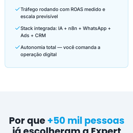
Tráfego rodando com ROAS medido e
escala previsível
Stack integrada: IA + n8n + WhatsApp +
Ads + CRM
Autonomia total — você comanda a
operação digital
Por que
+50 mil pessoas
já escolheram a Expert