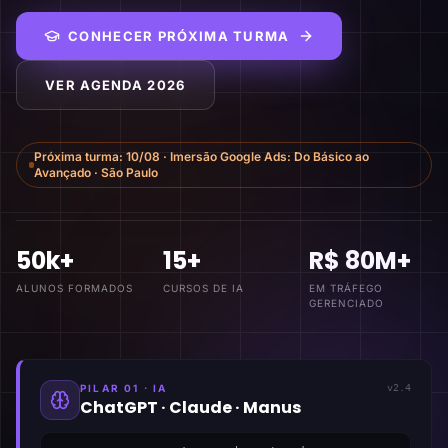
CONHECER PRÓXIMA TURMA
VER AGENDA 2026
Próxima turma:
10/08
·
Imersão Google Ads: Do Básico ao
Avançado
·
São Paulo
50k+
15+
R$ 80M+
ALUNOS FORMADOS
CURSOS DE IA
EM TRÁFEGO
GERENCIADO
PILAR 01 · IA
v2.4
ChatGPT · Claude · Manus