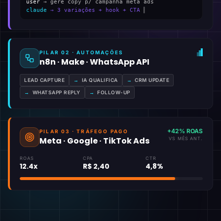
user
→ gere copy p/ campanha meta ads
claude
→ 3 variações + hook + CTA
▍
PILAR 02 · AUTOMAÇÕES
n8n · Make · WhatsApp API
LEAD CAPTURE
→
IA QUALIFICA
→
CRM UPDATE
→
WHATSAPP REPLY
→
FOLLOW-UP
+42% ROAS
PILAR 03 · TRÁFEGO PAGO
Meta · Google · TikTok Ads
VS MÊS ANT.
ROAS
CPA
CTR
12.4x
R$ 2,40
4,8%