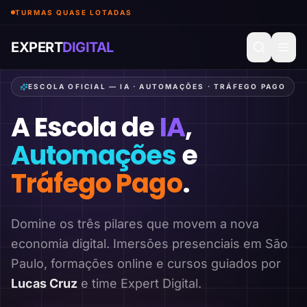
TURMAS QUASE LOTADAS
EXPERT
DIGITAL
ESCOLA OFICIAL — IA · AUTOMAÇÕES · TRÁFEGO PAGO
A Escola de
IA
,
Automações
e
Tráfego Pago
.
Domine os três pilares que movem a nova
economia digital. Imersões presenciais em São
Paulo, formações online e cursos guiados por
Lucas Cruz
e time Expert Digital.