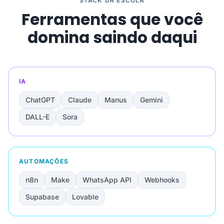
STACK DA ESCOLA
Ferramentas que você
domina saindo daqui
IA
ChatGPT
Claude
Manus
Gemini
DALL-E
Sora
AUTOMAÇÕES
n8n
Make
WhatsApp API
Webhooks
Supabase
Lovable