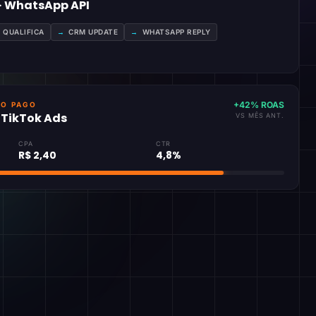
 · WhatsApp API
A QUALIFICA
→
CRM UPDATE
→
WHATSAPP REPLY
+42% ROAS
GO PAGO
· TikTok Ads
VS MÊS ANT.
CPA
CTR
R$ 2,40
4,8%