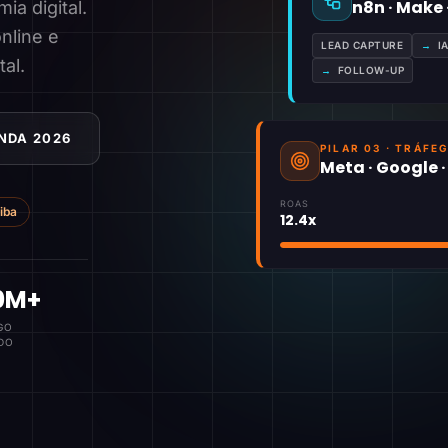
n8n · Make
a digital.
nline e
LEAD CAPTURE
→
I
tal.
→
FOLLOW-UP
NDA 2026
PILAR 03 · TRÁFE
Meta · Google 
ROAS
tiba
12.4x
0M+
GO
DO