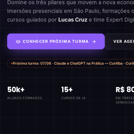
Domine os três pilares que movem a nova economi
Imersões presenciais em São Paulo, formações o
cursos guiados por
Lucas Cruz
e time Expert Digi
CONHECER PRÓXIMA TURMA
VER AGE
Próxima turma:
07/08
·
Claude e ChatGPT na Prática — Curitiba
·
Curi
50k+
15+
R$ 8
ALUNOS FORMADOS
CURSOS DE IA
EM TRÁFE
GERENCIA