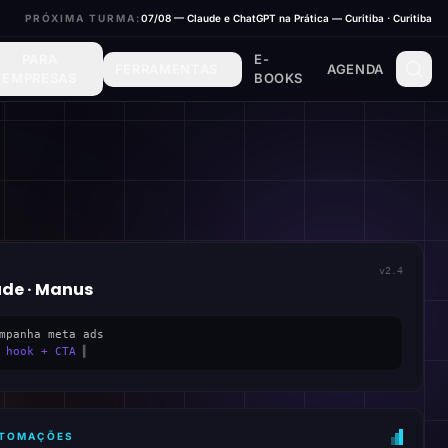
PRÓXIMA TURMA:
07/08 — Claude e ChatGPT na Prática — Curitiba · Curitiba
PARA
E-
FERRAMENTAS
AGENDA
EMPRESAS
BOOKS
v2.4
ude · Manus
mpanha meta ads
 hook + CTA
▍
AUTOMAÇÕES