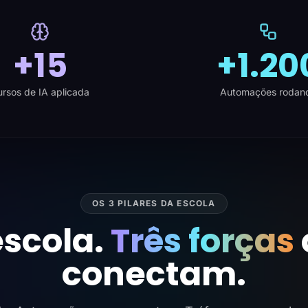
+15
+1.20
rsos de IA aplicada
Automações rodan
OS 3 PILARES DA ESCOLA
scola.
Três forças
conectam.