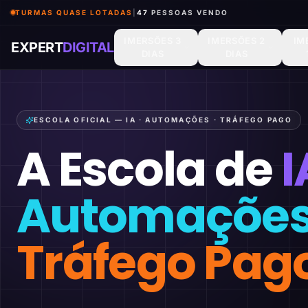
TURMAS QUASE LOTADAS
|
48
PESSOAS VENDO
IMERSÕES 3
IMERSÕES 2
IM
EXPERT
DIGITAL
DIAS
DIAS
ESCOLA OFICIAL — IA · AUTOMAÇÕES · TRÁFEGO PAGO
A Escola de
I
Automaçõe
Tráfego Pag