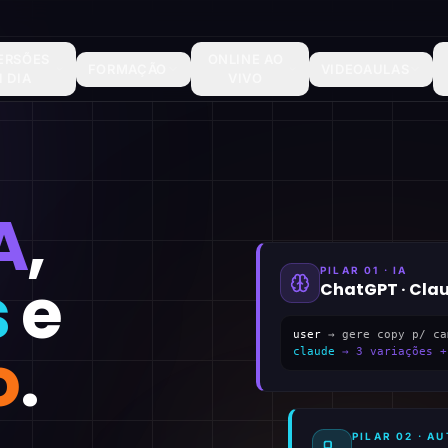
ERSÕES
ONLINE AO
FORMAÇÃO
VIDEOAULAS
1 DIA
VIVO
A
,
PILAR 01 · IA
s
e
ChatGPT · Cla
user
→ gere copy p/ ca
o
.
claude
→ 3 variações +
PILAR 02 · 