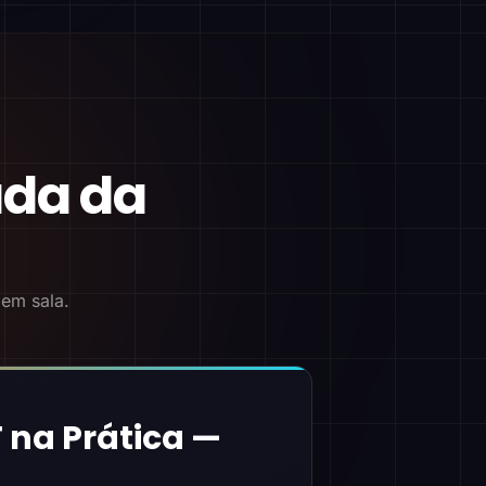
ada da
 em sala.
 na Prática —