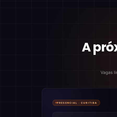
A pró
Vagas li
PRESENCIAL ·
CURITIBA