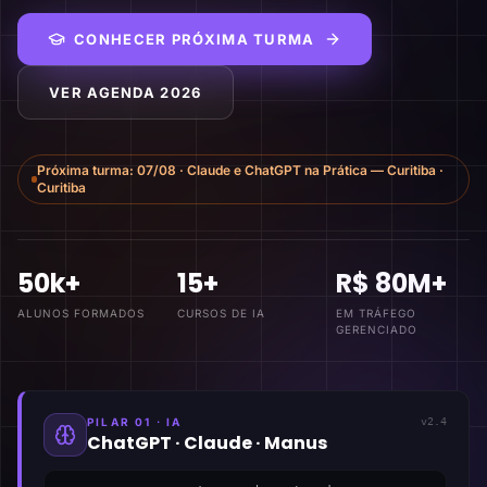
CONHECER PRÓXIMA TURMA
VER AGENDA 2026
Próxima turma:
07/08
·
Claude e ChatGPT na Prática — Curitiba
·
Curitiba
50k+
15+
R$ 80M+
ALUNOS FORMADOS
CURSOS DE IA
EM TRÁFEGO
GERENCIADO
PILAR 01 · IA
v2.4
ChatGPT · Claude · Manus