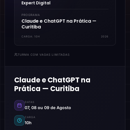
Expert Digital
PROGRAMA
Claude e ChatGPT na Prática —
Curitiba
CARGA:
10H
2026
TURMA COM VAGAS LIMITADAS
Claude e ChatGPT na
Prática — Curitiba
DATAS
07, 08 ou 09 de Agosto
CARGA
10h