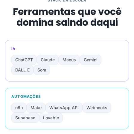
STACK DA ESCOLA
Ferramentas que você
domina saindo daqui
IA
ChatGPT
Claude
Manus
Gemini
DALL-E
Sora
AUTOMAÇÕES
n8n
Make
WhatsApp API
Webhooks
Supabase
Lovable