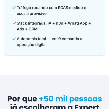
Tráfego rodando com ROAS medido e
escala previsível
Stack integrada: IA + n8n + WhatsApp +
Ads + CRM
Autonomia total — você comanda a
operação digital
Por que
+50 mil pessoas
já escolheram a Expert