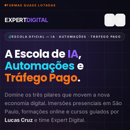
TURMAS QUASE LOTADAS
EXPERT
DIGITAL
ESCOLA OFICIAL — IA · AUTOMAÇÕES · TRÁFEGO PAGO
A Escola de
IA
,
Automações
e
Tráfego Pago
.
Domine os três pilares que movem a nova
economia digital. Imersões presenciais em São
Paulo, formações online e cursos guiados por
Lucas Cruz
e time Expert Digital.