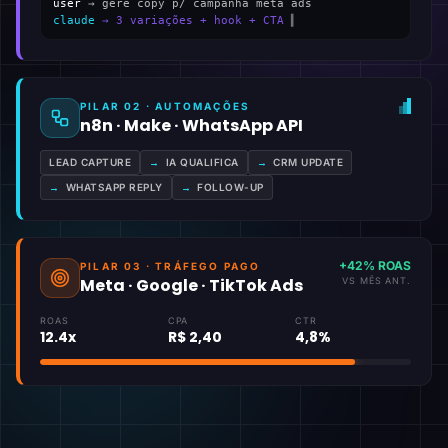
user
→ gere copy p/ campanha meta ads
claude
→ 3 variações + hook + CTA
▍
PILAR 02 · AUTOMAÇÕES
n8n · Make · WhatsApp API
LEAD CAPTURE
→
IA QUALIFICA
→
CRM UPDATE
→
WHATSAPP REPLY
→
FOLLOW-UP
+42% ROAS
PILAR 03 · TRÁFEGO PAGO
Meta · Google · TikTok Ads
VS MÊS ANT.
ROAS
CPA
CTR
12.4x
R$ 2,40
4,8%