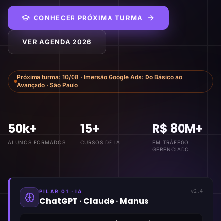
CONHECER PRÓXIMA TURMA
VER AGENDA 2026
Próxima turma:
10/08
·
Imersão Google Ads: Do Básico ao
Avançado
·
São Paulo
50k+
15+
R$ 80M+
ALUNOS FORMADOS
CURSOS DE IA
EM TRÁFEGO
GERENCIADO
PILAR 01 · IA
v2.4
ChatGPT · Claude · Manus