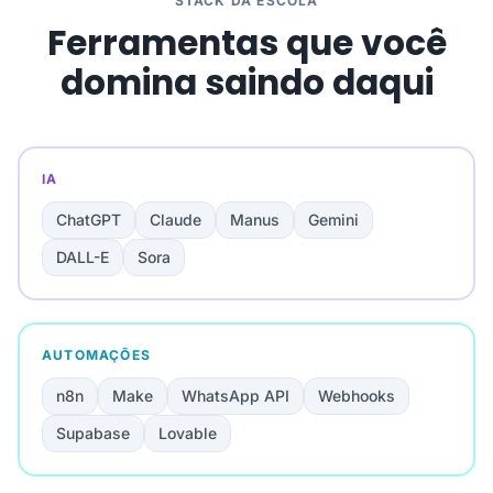
STACK DA ESCOLA
Ferramentas que você
domina saindo daqui
IA
ChatGPT
Claude
Manus
Gemini
DALL-E
Sora
AUTOMAÇÕES
n8n
Make
WhatsApp API
Webhooks
Supabase
Lovable