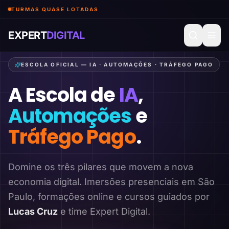
TURMAS QUASE LOTADAS
EXPERT
DIGITAL
ESCOLA OFICIAL — IA · AUTOMAÇÕES · TRÁFEGO PAGO
A Escola de
IA
,
Automações
e
Tráfego Pago
.
Domine os três pilares que movem a nova
economia digital. Imersões presenciais em São
Paulo, formações online e cursos guiados por
Lucas Cruz
e time Expert Digital.