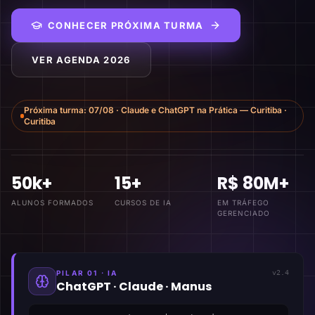
CONHECER PRÓXIMA TURMA
VER AGENDA 2026
Próxima turma:
07/08
·
Claude e ChatGPT na Prática — Curitiba
·
Curitiba
50k+
15+
R$ 80M+
ALUNOS FORMADOS
CURSOS DE IA
EM TRÁFEGO
GERENCIADO
PILAR 01 · IA
v2.4
ChatGPT · Claude · Manus