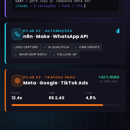
user
→ gere copy p/ campanha meta ads
claude
→ 3 variações + hook + CTA
▍
PILAR 02 · AUTOMAÇÕES
n8n · Make · WhatsApp API
LEAD CAPTURE
→
IA QUALIFICA
→
CRM UPDATE
→
WHATSAPP REPLY
→
FOLLOW-UP
+42% ROAS
PILAR 03 · TRÁFEGO PAGO
Meta · Google · TikTok Ads
VS MÊS ANT.
ROAS
CPA
CTR
12.4x
R$ 2,40
4,8%