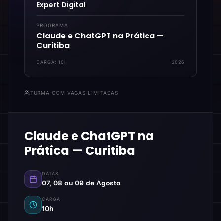
Expert Digital
PROGRAMA
Claude e ChatGPT na Prática —
Curitiba
CARGA:
10H
2026
TURMA COM VAGAS LIMITADAS
Claude e ChatGPT na
Prática — Curitiba
DATAS
07, 08 ou 09 de Agosto
CARGA
10h