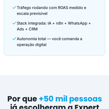
Tráfego rodando com ROAS medido e
escala previsível
Stack integrada: IA + n8n + WhatsApp +
Ads + CRM
Autonomia total — você comanda a
operação digital
Por que
+50 mil pessoas
já escolheram a Expert