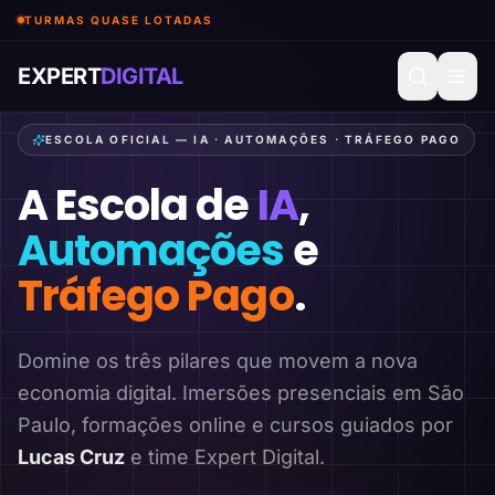
TURMAS QUASE LOTADAS
EXPERT
DIGITAL
ESCOLA OFICIAL — IA · AUTOMAÇÕES · TRÁFEGO PAGO
A Escola de
IA
,
Automações
e
Tráfego Pago
.
Domine os três pilares que movem a nova
economia digital. Imersões presenciais em São
Paulo, formações online e cursos guiados por
Lucas Cruz
e time Expert Digital.