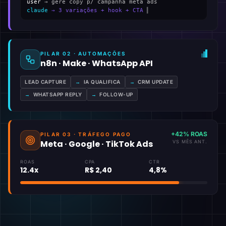
user
→ gere copy p/ campanha meta ads
claude
→ 3 variações + hook + CTA
▍
PILAR 02 · AUTOMAÇÕES
n8n · Make · WhatsApp API
LEAD CAPTURE
→
IA QUALIFICA
→
CRM UPDATE
→
WHATSAPP REPLY
→
FOLLOW-UP
+42% ROAS
PILAR 03 · TRÁFEGO PAGO
Meta · Google · TikTok Ads
VS MÊS ANT.
ROAS
CPA
CTR
12.4x
R$ 2,40
4,8%