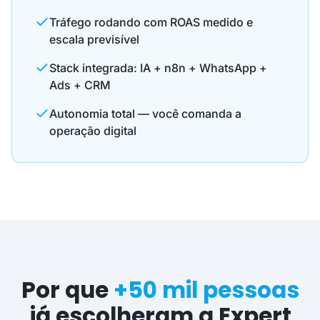
Tráfego rodando com ROAS medido e
escala previsível
Stack integrada: IA + n8n + WhatsApp +
Ads + CRM
Autonomia total — você comanda a
operação digital
Por que
+50 mil pessoas
já escolheram a Expert