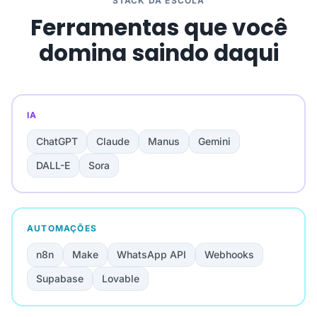
STACK DA ESCOLA
Ferramentas que você
domina saindo daqui
IA
ChatGPT
Claude
Manus
Gemini
DALL-E
Sora
AUTOMAÇÕES
n8n
Make
WhatsApp API
Webhooks
Supabase
Lovable