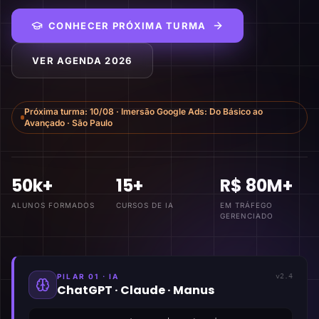
CONHECER PRÓXIMA TURMA
VER AGENDA 2026
Próxima turma:
10/08
·
Imersão Google Ads: Do Básico ao
Avançado
·
São Paulo
50k+
15+
R$ 80M+
ALUNOS FORMADOS
CURSOS DE IA
EM TRÁFEGO
GERENCIADO
PILAR 01 · IA
v2.4
ChatGPT · Claude · Manus