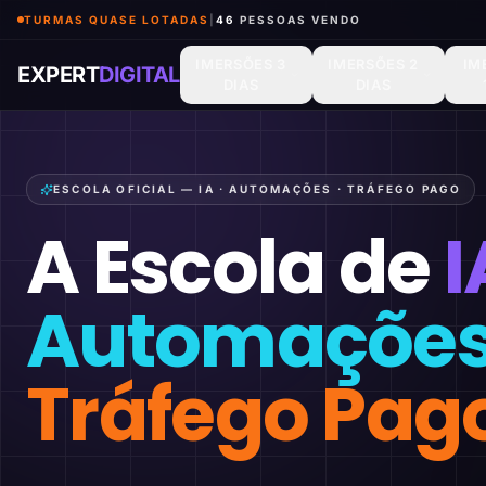
TURMAS QUASE LOTADAS
|
47
PESSOAS VENDO
IMERSÕES 3
IMERSÕES 2
IM
EXPERT
DIGITAL
DIAS
DIAS
ESCOLA OFICIAL — IA · AUTOMAÇÕES · TRÁFEGO PAGO
A Escola de
I
Automaçõe
Tráfego Pag