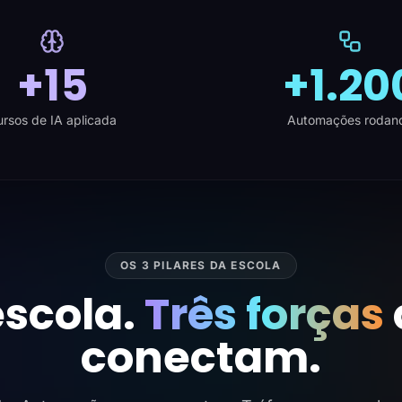
+15
+1.20
rsos de IA aplicada
Automações rodan
OS 3 PILARES DA ESCOLA
scola.
Três forças
conectam.