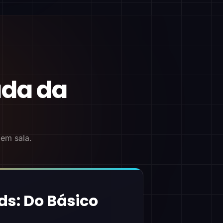
ada da
 em sala.
ds: Do Básico