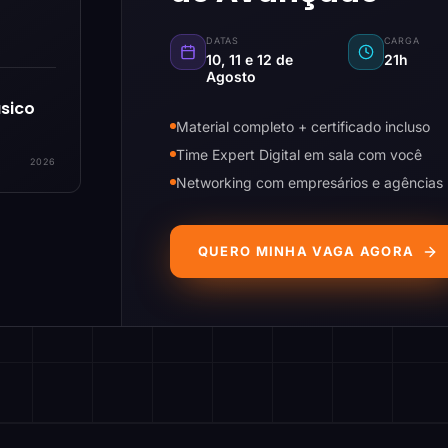
DATAS
CARGA
10, 11 e 12 de
21h
Agosto
sico
Material completo + certificado incluso
Time Expert Digital em sala com você
2026
Networking com empresários e agências
QUERO MINHA VAGA AGORA