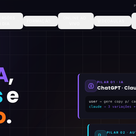
ERSÕES
ONLINE AO
FORMAÇÃO
VIDEOAULAS
1 DIA
VIVO
A
,
PILAR 01 · IA
s
e
ChatGPT · Cla
user
→ gere copy p/ ca
o
.
claude
→ 3 variações +
PILAR 02 · 