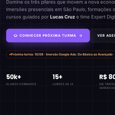
Domine os três pilares que movem a nova economi
Imersões presenciais em São Paulo, formações o
cursos guiados por
Lucas Cruz
e time Expert Digi
CONHECER PRÓXIMA TURMA
VER AGE
Próxima turma:
10/08
·
Imersão Google Ads: Do Básico ao Avançado
·
50k+
15+
R$ 8
ALUNOS FORMADOS
CURSOS DE IA
EM TRÁFE
GERENCIA