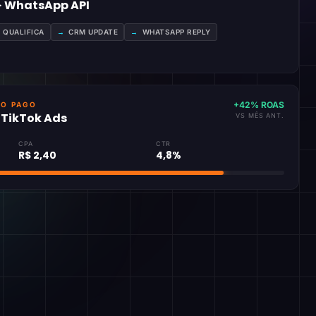
 · WhatsApp API
A QUALIFICA
→
CRM UPDATE
→
WHATSAPP REPLY
+42% ROAS
GO PAGO
· TikTok Ads
VS MÊS ANT.
CPA
CTR
R$ 2,40
4,8%