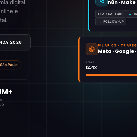
n8n · Make
a digital.
nline e
LEAD CAPTURE
→
I
tal.
→
FOLLOW-UP
NDA 2026
PILAR 03 · TRÁFE
Meta · Google 
ROAS
São Paulo
12.4x
0M+
GO
DO