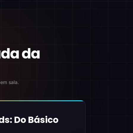
ada da
 em sala.
ds: Do Básico