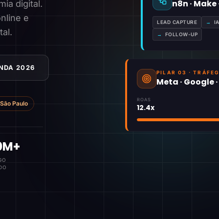
n8n · Make
a digital.
nline e
LEAD CAPTURE
→
I
tal.
→
FOLLOW-UP
NDA 2026
PILAR 03 · TRÁFE
Meta · Google 
ROAS
São Paulo
12.4x
0M+
GO
DO