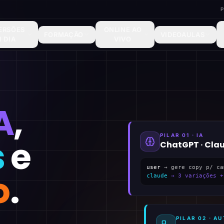
ERSÕES
ONLINE AO
FORMAÇÃO
VIDEOAULAS
1 DIA
VIVO
A
,
PILAR 01 · IA
s
e
ChatGPT · Cla
user
→ gere copy p/ ca
o
.
claude
→ 3 variações +
PILAR 02 · 