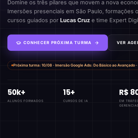
Domine os três pilares que movem a nova economi
Imersões presenciais em São Paulo, formações o
cursos guiados por
Lucas Cruz
e time Expert Digi
CONHECER PRÓXIMA TURMA
VER AGE
Próxima turma:
10/08
·
Imersão Google Ads: Do Básico ao Avançado
·
50k+
15+
R$ 8
ALUNOS FORMADOS
CURSOS DE IA
EM TRÁFE
GERENCIA