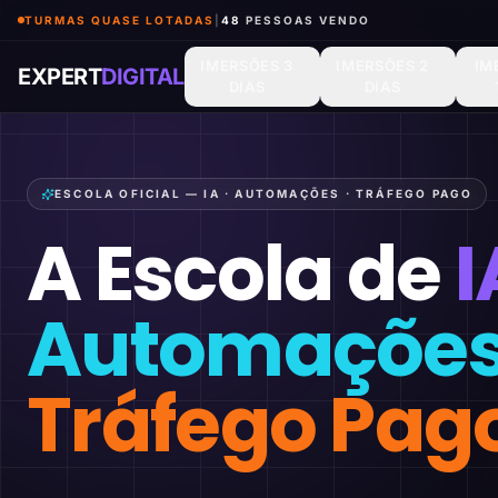
TURMAS QUASE LOTADAS
|
48
PESSOAS VENDO
IMERSÕES 3
IMERSÕES 2
IM
EXPERT
DIGITAL
DIAS
DIAS
ESCOLA OFICIAL — IA · AUTOMAÇÕES · TRÁFEGO PAGO
A Escola de
I
Automaçõe
Tráfego Pag