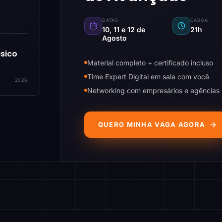
DATAS
CARGA
10, 11 e 12 de
21h
Agosto
sico
Material completo + certificado incluso
Time Expert Digital em sala com você
2026
Networking com empresários e agências
QUERO MINHA VAGA AGORA