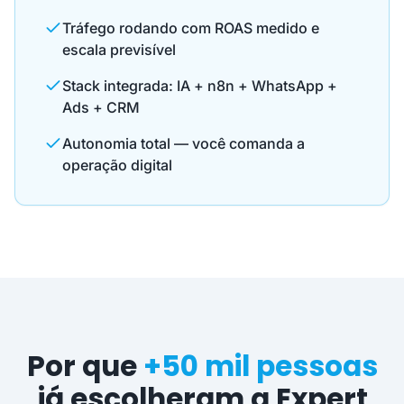
Tráfego rodando com ROAS medido e
escala previsível
Stack integrada: IA + n8n + WhatsApp +
Ads + CRM
Autonomia total — você comanda a
operação digital
Por que
+50 mil pessoas
já escolheram a Expert