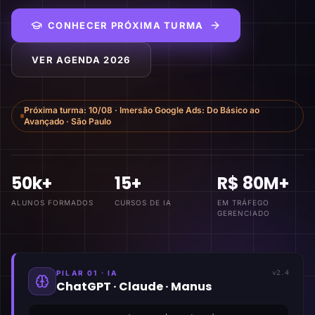
CONHECER PRÓXIMA TURMA
VER AGENDA 2026
Próxima turma:
10/08
·
Imersão Google Ads: Do Básico ao
Avançado
·
São Paulo
50k+
15+
R$ 80M+
ALUNOS FORMADOS
CURSOS DE IA
EM TRÁFEGO
GERENCIADO
PILAR 01 · IA
v2.4
ChatGPT · Claude · Manus