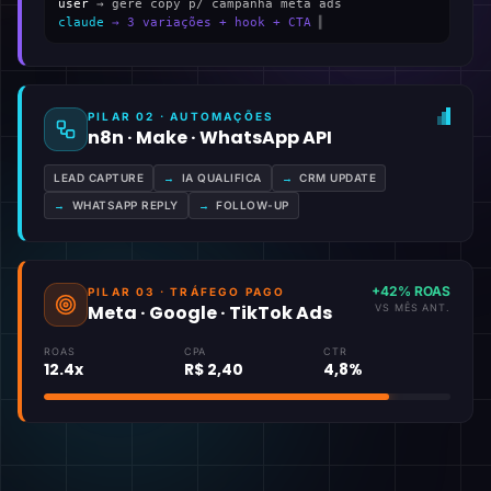
user
→ gere copy p/ campanha meta ads
claude
→ 3 variações + hook + CTA
▍
PILAR 02 · AUTOMAÇÕES
n8n · Make · WhatsApp API
LEAD CAPTURE
→
IA QUALIFICA
→
CRM UPDATE
→
WHATSAPP REPLY
→
FOLLOW-UP
+42% ROAS
PILAR 03 · TRÁFEGO PAGO
Meta · Google · TikTok Ads
VS MÊS ANT.
ROAS
CPA
CTR
12.4x
R$ 2,40
4,8%