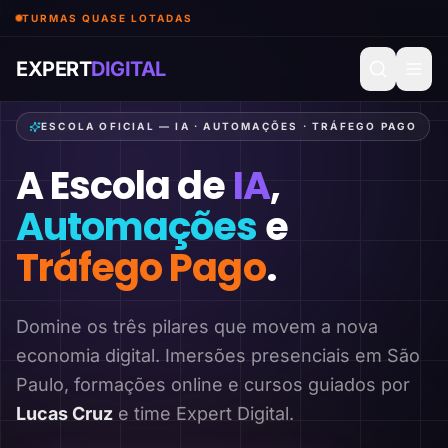
TURMAS QUASE LOTADAS
EXPERT
DIGITAL
ESCOLA OFICIAL — IA · AUTOMAÇÕES · TRÁFEGO PAGO
A Escola de
IA
,
Automações
e
Tráfego Pago
.
Domine os três pilares que movem a nova
economia digital. Imersões presenciais em São
Paulo, formações online e cursos guiados por
Lucas Cruz
e time Expert Digital.