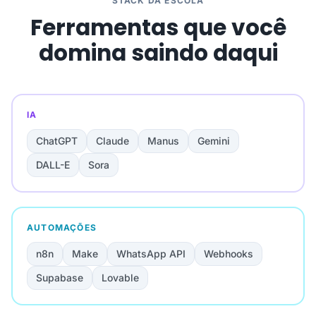
STACK DA ESCOLA
Ferramentas que você
domina saindo daqui
IA
ChatGPT
Claude
Manus
Gemini
DALL-E
Sora
AUTOMAÇÕES
n8n
Make
WhatsApp API
Webhooks
Supabase
Lovable