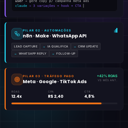
user
→ gere copy p/ campanha meta ads
claude
→ 3 variações + hook + CTA
▍
PILAR 02 · AUTOMAÇÕES
n8n · Make · WhatsApp API
LEAD CAPTURE
→
IA QUALIFICA
→
CRM UPDATE
→
WHATSAPP REPLY
→
FOLLOW-UP
+42% ROAS
PILAR 03 · TRÁFEGO PAGO
Meta · Google · TikTok Ads
VS MÊS ANT.
ROAS
CPA
CTR
12.4x
R$ 2,40
4,8%