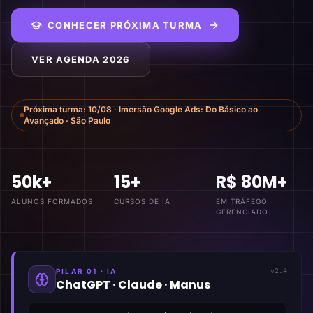
CONHECER PRÓXIMA TURMA
VER AGENDA 2026
Próxima turma:
10/08
·
Imersão Google Ads: Do Básico ao
Avançado
·
São Paulo
50k+
15+
R$ 80M+
ALUNOS FORMADOS
CURSOS DE IA
EM TRÁFEGO
GERENCIADO
PILAR 01 · IA
v2.4
ChatGPT · Claude · Manus