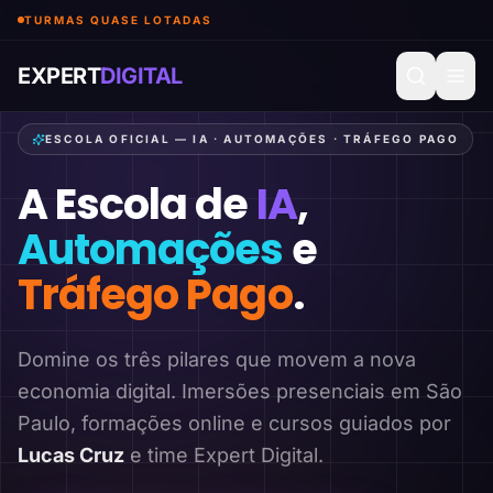
TURMAS QUASE LOTADAS
EXPERT
DIGITAL
ESCOLA OFICIAL — IA · AUTOMAÇÕES · TRÁFEGO PAGO
A Escola de
IA
,
Automações
e
Tráfego Pago
.
Domine os três pilares que movem a nova
economia digital. Imersões presenciais em São
Paulo, formações online e cursos guiados por
Lucas Cruz
e time Expert Digital.