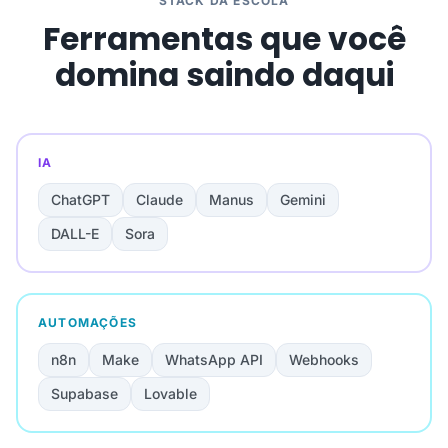
STACK DA ESCOLA
Ferramentas que você
domina saindo daqui
IA
ChatGPT
Claude
Manus
Gemini
DALL-E
Sora
AUTOMAÇÕES
n8n
Make
WhatsApp API
Webhooks
Supabase
Lovable