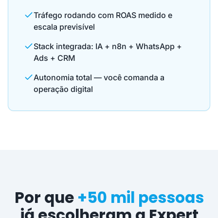
Tráfego rodando com ROAS medido e
escala previsível
Stack integrada: IA + n8n + WhatsApp +
Ads + CRM
Autonomia total — você comanda a
operação digital
Por que
+50 mil pessoas
já escolheram a Expert