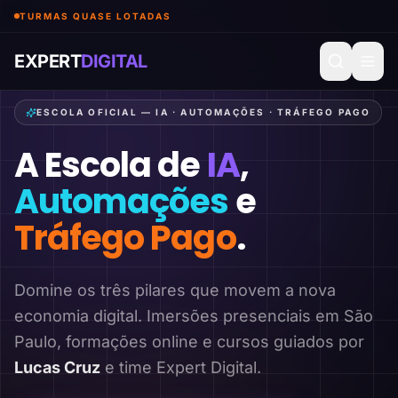
TURMAS QUASE LOTADAS
EXPERT
DIGITAL
ESCOLA OFICIAL — IA · AUTOMAÇÕES · TRÁFEGO PAGO
A Escola de
IA
,
Automações
e
Tráfego Pago
.
Domine os três pilares que movem a nova
economia digital. Imersões presenciais em São
Paulo, formações online e cursos guiados por
Lucas Cruz
e time Expert Digital.