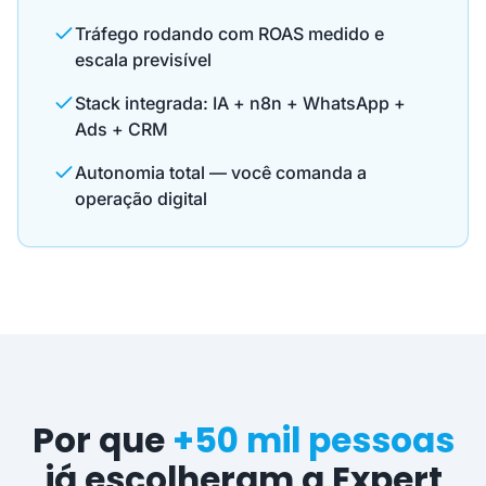
Tráfego rodando com ROAS medido e
escala previsível
Stack integrada: IA + n8n + WhatsApp +
Ads + CRM
Autonomia total — você comanda a
operação digital
Por que
+50 mil pessoas
já escolheram a Expert