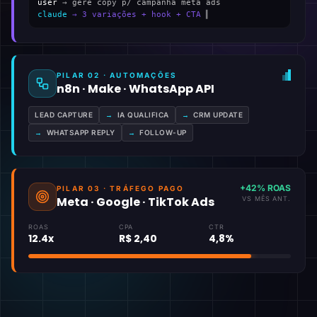
user
→ gere copy p/ campanha meta ads
claude
→ 3 variações + hook + CTA
▍
PILAR 02 · AUTOMAÇÕES
n8n · Make · WhatsApp API
LEAD CAPTURE
→
IA QUALIFICA
→
CRM UPDATE
→
WHATSAPP REPLY
→
FOLLOW-UP
+42% ROAS
PILAR 03 · TRÁFEGO PAGO
Meta · Google · TikTok Ads
VS MÊS ANT.
ROAS
CPA
CTR
12.4x
R$ 2,40
4,8%