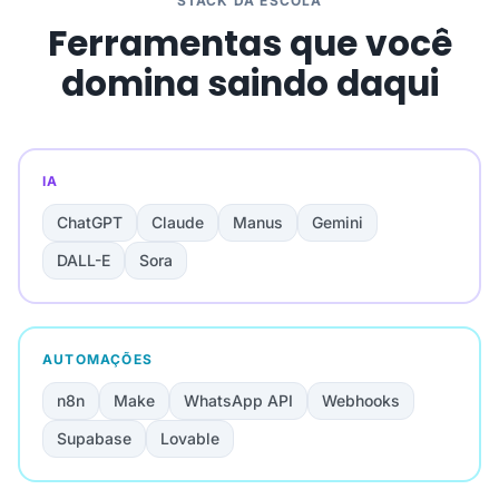
STACK DA ESCOLA
Ferramentas que você
domina saindo daqui
IA
ChatGPT
Claude
Manus
Gemini
DALL-E
Sora
AUTOMAÇÕES
n8n
Make
WhatsApp API
Webhooks
Supabase
Lovable