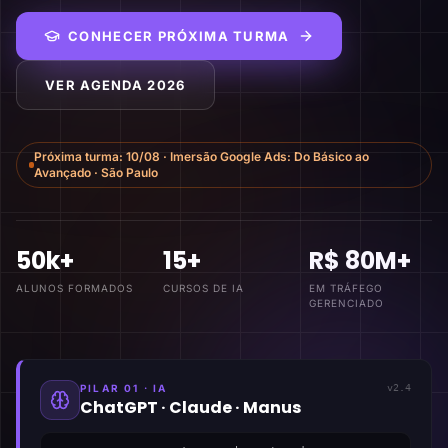
CONHECER PRÓXIMA TURMA
VER AGENDA 2026
Próxima turma:
10/08
·
Imersão Google Ads: Do Básico ao
Avançado
·
São Paulo
50k+
15+
R$ 80M+
ALUNOS FORMADOS
CURSOS DE IA
EM TRÁFEGO
GERENCIADO
PILAR 01 · IA
v2.4
ChatGPT · Claude · Manus