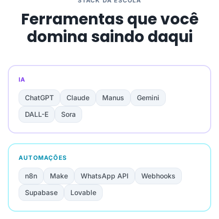
STACK DA ESCOLA
Ferramentas que você
domina saindo daqui
IA
ChatGPT
Claude
Manus
Gemini
DALL-E
Sora
AUTOMAÇÕES
n8n
Make
WhatsApp API
Webhooks
Supabase
Lovable