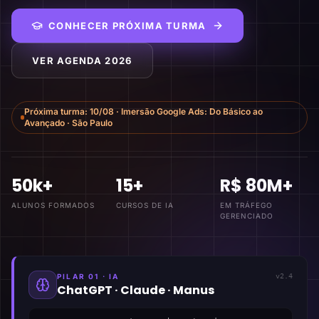
CONHECER PRÓXIMA TURMA
VER AGENDA 2026
Próxima turma:
10/08
·
Imersão Google Ads: Do Básico ao
Avançado
·
São Paulo
50k+
15+
R$ 80M+
ALUNOS FORMADOS
CURSOS DE IA
EM TRÁFEGO
GERENCIADO
PILAR 01 · IA
v2.4
ChatGPT · Claude · Manus