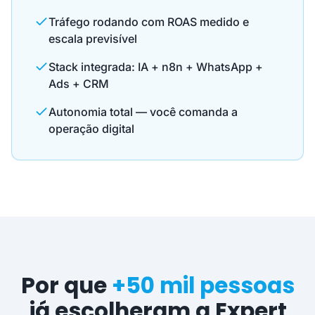
Tráfego rodando com ROAS medido e
escala previsível
Stack integrada: IA + n8n + WhatsApp +
Ads + CRM
Autonomia total — você comanda a
operação digital
Por que
+50 mil pessoas
já escolheram a Expert