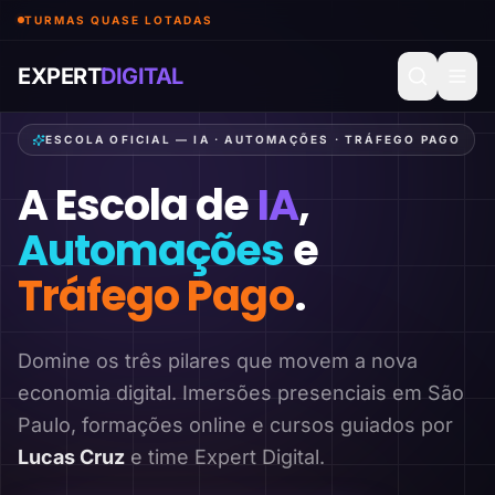
TURMAS QUASE LOTADAS
EXPERT
DIGITAL
ESCOLA OFICIAL — IA · AUTOMAÇÕES · TRÁFEGO PAGO
A Escola de
IA
,
Automações
e
Tráfego Pago
.
Domine os três pilares que movem a nova
economia digital. Imersões presenciais em São
Paulo, formações online e cursos guiados por
Lucas Cruz
e time Expert Digital.