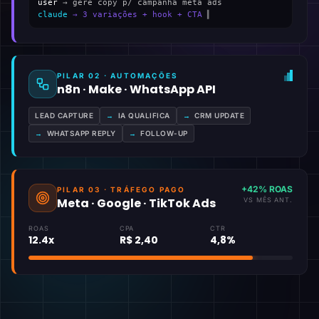
user
→ gere copy p/ campanha meta ads
claude
→ 3 variações + hook + CTA
▍
PILAR 02 · AUTOMAÇÕES
n8n · Make · WhatsApp API
LEAD CAPTURE
→
IA QUALIFICA
→
CRM UPDATE
→
WHATSAPP REPLY
→
FOLLOW-UP
+42% ROAS
PILAR 03 · TRÁFEGO PAGO
Meta · Google · TikTok Ads
VS MÊS ANT.
ROAS
CPA
CTR
12.4x
R$ 2,40
4,8%