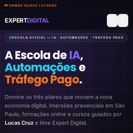
TURMAS QUASE LOTADAS
EXPERT
DIGITAL
ESCOLA OFICIAL — IA · AUTOMAÇÕES · TRÁFEGO PAGO
A Escola de
IA
,
Automações
e
Tráfego Pago
.
Domine os três pilares que movem a nova
economia digital. Imersões presenciais em São
Paulo, formações online e cursos guiados por
Lucas Cruz
e time Expert Digital.