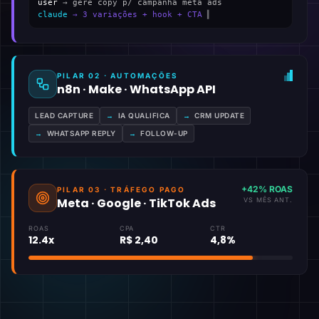
user
→ gere copy p/ campanha meta ads
claude
→ 3 variações + hook + CTA
▍
PILAR 02 · AUTOMAÇÕES
n8n · Make · WhatsApp API
LEAD CAPTURE
→
IA QUALIFICA
→
CRM UPDATE
→
WHATSAPP REPLY
→
FOLLOW-UP
+42% ROAS
PILAR 03 · TRÁFEGO PAGO
Meta · Google · TikTok Ads
VS MÊS ANT.
ROAS
CPA
CTR
12.4x
R$ 2,40
4,8%