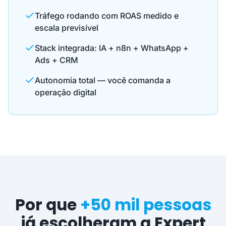
Tráfego rodando com ROAS medido e
escala previsível
Stack integrada: IA + n8n + WhatsApp +
Ads + CRM
Autonomia total — você comanda a
operação digital
Por que
+50 mil pessoas
já escolheram a Expert