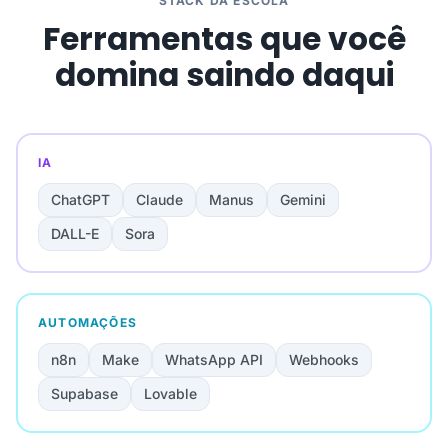
STACK DA ESCOLA
Ferramentas que você
domina saindo daqui
IA
ChatGPT
Claude
Manus
Gemini
DALL-E
Sora
AUTOMAÇÕES
n8n
Make
WhatsApp API
Webhooks
Supabase
Lovable