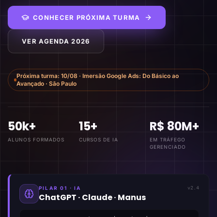
CONHECER PRÓXIMA TURMA
VER AGENDA 2026
Próxima turma:
10/08
·
Imersão Google Ads: Do Básico ao
Avançado
·
São Paulo
50k+
15+
R$ 80M+
ALUNOS FORMADOS
CURSOS DE IA
EM TRÁFEGO
GERENCIADO
PILAR 01 · IA
v2.4
ChatGPT · Claude · Manus